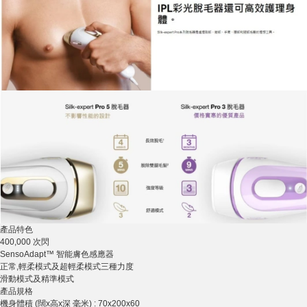
產品特色
400,000 次閃
SensoAdapt™ 智能膚色感應器
正常,輕柔模式及超輕柔模式三種力度
滑動模式及精準模式
產品規格
機身體積 (闊x高x深 毫米) : 70x200x60