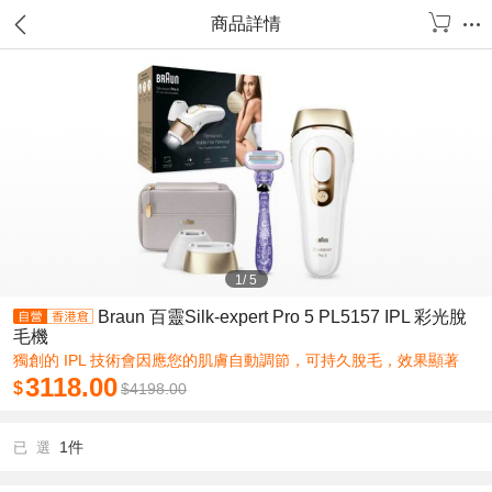
商品詳情
1
/
5
Braun 百靈Silk-expert Pro 5 PL5157 IPL 彩光脫
毛機
獨創的 IPL 技術會因應您的肌膚自動調節，可持久脫毛，效果顯著
3118.00
$
$
4198.00
1件
已 選