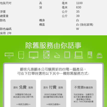
包裝尺吋
高
毫米
1100
深
毫米
630
淨重
公斤
35
總重量
公斤
39
顏色
機身
白
機蓋
白 (強化玻璃)
顏色編碼
W
保用
2年