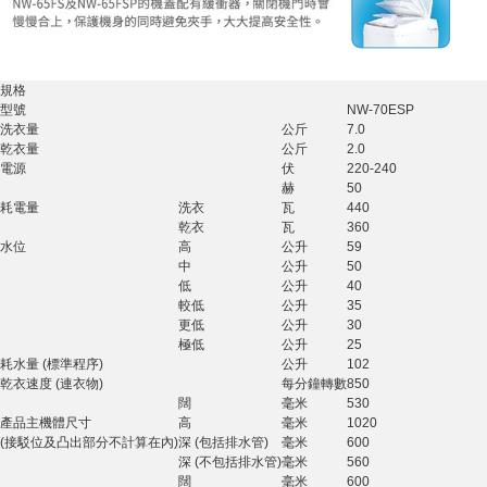
規格
型號
NW-70ESP
洗衣量
公斤
7.0
乾衣量
公斤
2.0
電源
伏
220-240
赫
50
耗電量
洗衣
瓦
440
乾衣
瓦
360
水位
高
公升
59
中
公升
50
低
公升
40
較低
公升
35
更低
公升
30
極低
公升
25
耗水量 (標準程序)
公升
102
乾衣速度 (連衣物)
每分鐘轉數
850
闊
毫米
530
產品主機體尺寸
高
毫米
1020
(接駁位及凸出部分不計算在內)
深 (包括排水管)
毫米
600
深 (不包括排水管)
毫米
560
闊
毫米
600