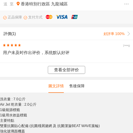
香港特別行政區
九龍城區
送 至
正品保障
支付方式
評價(1)
好評率 100%
7***0
用户未及时作出评价，系统默认好评
查看全部评价
圖文詳情
售後保障
洗衣量 : 7.0公斤
Air Jet 乾衣量 : 2.0公斤
1級能源標籤
1級用水效益標籤
主要特點
雙重抗菌貼心配備 (抗菌殘屑濾網 及 抗菌潔漩BEAT WAVE葉輪)
強化玻璃面機蓋