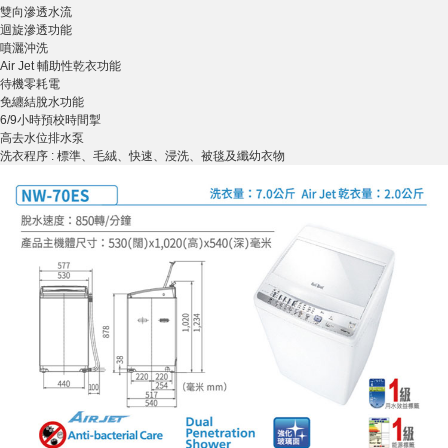
雙向滲透水流
迴旋滲透功能
噴灑沖洗
Air Jet 輔助性乾衣功能
待機零耗電
免纏結脫水功能
6/9小時預校時間掣
高去水位排水泵
洗衣程序 : 標準、毛絨、快速、浸洗、被毯及纖幼衣物