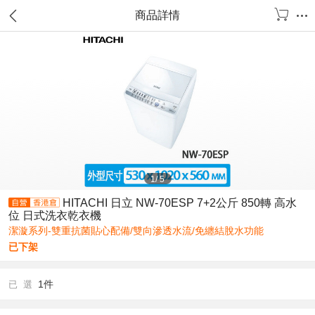
商品詳情
1
/
5
HITACHI 日立 NW-70ESP 7+2公斤 850轉 高水
位 日式洗衣乾衣機
潔漩系列-雙重抗菌貼心配備/雙向滲透水流/免纏結脫水功能
已下架
1件
已 選