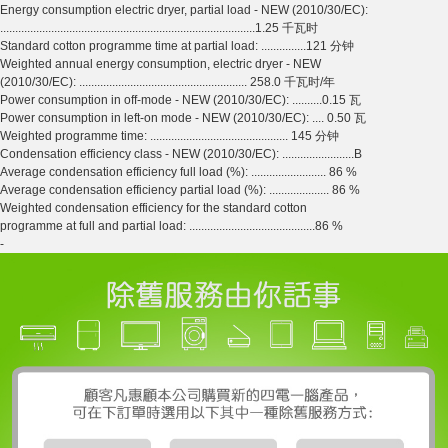
Energy consumption electric dryer, partial load - NEW (2010/30/EC):
.....................................................................................1.25 千瓦时
Standard cotton programme time at partial load: ...............121 分钟
Weighted annual energy consumption, electric dryer - NEW
(2010/30/EC): ........................................................ 258.0 千瓦时/年
Power consumption in off-mode - NEW (2010/30/EC): ..........0.15 瓦
Power consumption in left-on mode - NEW (2010/30/EC): .... 0.50 瓦
Weighted programme time: .............................................. 145 分钟
Condensation efficiency class - NEW (2010/30/EC): ........................B
Average condensation efficiency full load (%): ......................... 86 %
Average condensation efficiency partial load (%): .................... 86 %
Weighted condensation efficiency for the standard cotton
programme at full and partial load: ..........................................86 %
-