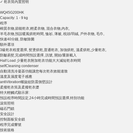
✓ 乾衣筒內置照明
WQ45G200HK
Capacity: 1 - 9 kg
程序
棉質衣物,節能乾衣,輕柔衣物, 混合衣物,內衣,
羊毛衣物,預設暖風烘乾時間, 恤衫, 薄被, 枕頭/羽絨, 戶外衣物, 毛巾,
快速40分鐘, 防敏除菌
額外選項
3級乾衣程度選擇, 熨燙烘乾,普通乾衣, 加強烘乾, 溫柔烘乾,少量乾衣,
防皺易熨,完成時間預設選擇, 訊號, 開始/重新載入
Half Load 少量乾衣附加乾衣功能大大減短乾衣時間
selfCleaning condenser
自動清洗冷凝器功能讓您每次乾衣效能達致
溫度及濕度電子感應
antiVibration螺旋紋防震側壁設計
柔撥乾衣筒及柔撥乾衣槳
特大輕觸式顯示屏:
預設程序時間設定,24小時完成時間預設選擇,特別功能
滾筒照明
磁石門鎖
安全設計
控制面板安全鎖
程序完成響號
技術規格