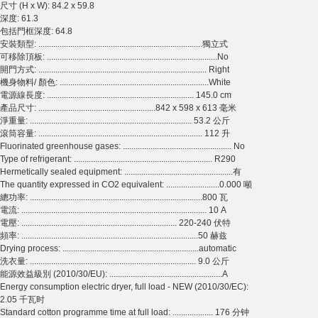
尺寸 (H x W): 84.2 x 59.8
深度: 61.3
包括門框深度: 64.8
安裝類型: .............................................................................獨立式
可移除頂板: ................................................................................No
開門方式: ............................................................................... Right
機身物料/ 顏色: ......................................................................White
電源線長度: ..................................................................... 145.0 cm
產品尺寸: .......................................................842 x 598 x 613 毫米
淨重量: ............................................................................ 53.2 公斤
滾筒容量: ............................................................................. 112 升
Fluorinated greenhouse gases: ................................................... No
Type of refrigerant: ................................................................. R290
Hermetically sealed equipment: ...................................................有
The quantity expressed in CO2 equivalent: .........................0.000 噸
總功率: .................................................................................800 瓦
電流: ....................................................................................... 10 A
電壓: ......................................................................... 220-240 伏特
頻率: ...................................................................................50 赫兹
Drying process: ................................................................automatic
洗衣量: .............................................................................. 9.0 公斤
能源效益級別 (2010/30/EU): .....................................................A
Energy consumption electric dryer, full load - NEW (2010/30/EC):
2.05 千瓦时
Standard cotton programme time at full load: ................... 176 分钟