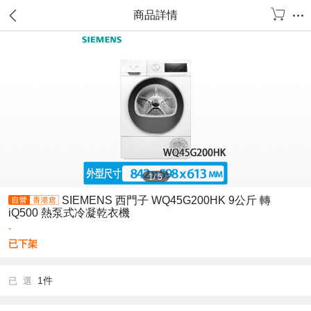
商品詳情
1
/
5
SIEMENS 西門子 WQ45G200HK 9公斤 轉
iQ500 熱泵式冷凝乾衣機
-
已下架
1件
已 選