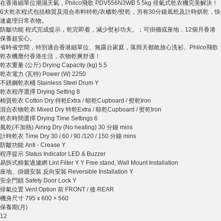
在香港細單位潮濕天氣，Philco飛歌 PDV556N3WB 5.5kg 排氣式乾衣機完美解決！
6大乾衣程式包括棉質及混合布料特乾/衣櫃乾/熨乾，另有30分鐘風乾及計時烘乾，快
速處理日常衣物。
防皺功能 程式完成提示，乾完即着，減少熨衫功夫。；可掛牆或座地，12個月香港
保養超安心。
省時省空間，特別適合香港細單位、無露台家庭，落雨天都敢放心洗衫。Philco飛歌
乾衣機應付香港生活，衣物乾爽舒適！
乾衣重量 (公斤) Drying Capacity (kg) 5.5
乾衣電力 (瓦特) Power (W) 2250
不銹鋼乾衣桶 Stainless Steel Drum Y
乾衣程序選擇 Drying Setting 8
棉質乾衣 Cotton Dry 特乾Extra / 晾乾Cupboard / 熨乾Iron
混合衣物乾衣 Mixed Dry 特乾Extra / 晾乾Cupboard / 熨乾Iron
乾衣時間選擇 Drying Time Settings 6
風乾(不加熱) Airing Dry (No heating) 30 分鐘 mins
計時乾衣 Time Dry 30 / 60 / 90 /120 / 150 分鐘 mins
防皺功能 Anti - Crease Y
程序提示 Status Indicator LED & Buzzer
易拆式棉絮過濾網 Lint Filter Y Y Free stand, Wall Mount Installation
座地、掛牆安裝 反向安裝 Reversible Installation Y
安全門鎖 Safety Door Lock Y
排氣位置 Vent Option 前 FRONT / 後 REAR
機身尺寸 795 x 600 × 560
保養期(月)
12