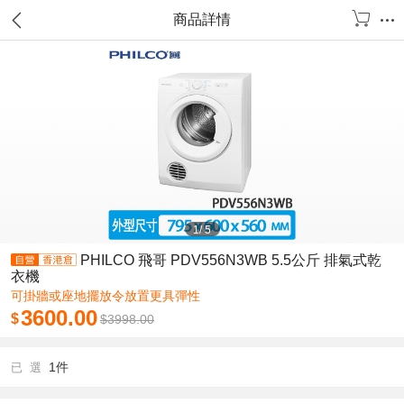
商品詳情
1
/
5
PHILCO 飛哥 PDV556N3WB 5.5公斤 排氣式乾
衣機
可掛牆或座地擺放令放置更具彈性
3600.00
$
$
3998.00
1件
已 選