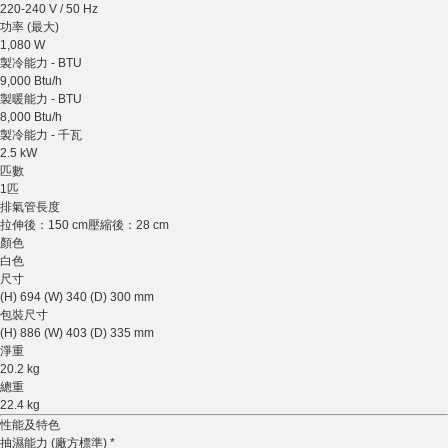
220-240 V / 50 Hz
功率 (最大)
1,080 W
製冷能力 - BTU
9,000 Btu/h
製暖能力 - BTU
8,000 Btu/h
製冷能力 - 千瓦
2.5 kW
匹數
1匹
排氣管長度
拉伸後：150 cm壓縮後：28 cm
顏色
白色
尺寸
(H) 694 (W) 340 (D) 300 mm
包裝尺寸
(H) 886 (W) 403 (D) 335 mm
淨重
20.2 kg
總重
22.4 kg
性能及特色
抽濕能力 (廠方標準) *