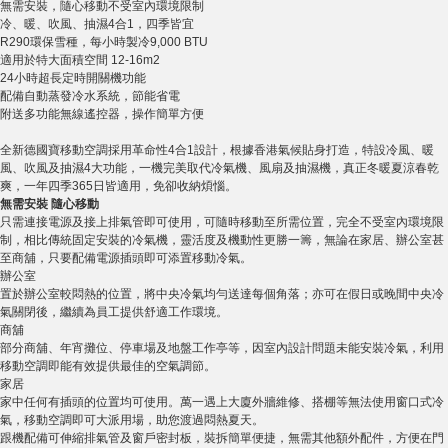
無需安裝，隨心移動不受室內環境限制
冷、暖、吹風、抽濕4合1，四季皆宜
R290環保雪種，每小時製冷9,000 BTU
適用於特大面積空間 12-16m2
24小時超長定時開關機功能
配備自動蒸發冷水系統，節能省電
附送多功能無線遙控器，操作簡單方便
全新德國寶移動空調採用革命性4合1設計，根據香港氣候貼身打造，特設冷風、暖
風、吹風及抽濕4大功能，一機完美取代冷氣機、風扇及抽濕機，真正冬暖夏涼春乾
爽，一年四季365日皆適用，免卻收納煩惱。
無需安裝
隨心移動
只需連接電源及接上排氣管即可使用，可隨時移動至所需位置，完全不受室內環境限
制，相比傳統固定安裝的冷氣機，靈活度及機動性更勝一籌，無論在家居、辦公室甚
至商舖，只要配備電源插頭即可添置移動冷氣。
辦公室
置於辦公室較悶熱的位置，將中央冷氣均勻送達每個角落；亦可在假日或晚間中央冷
氣關閉後，繼續為員工提供舒適工作環境。
商舖
部分商舖、年宵攤位、停車場及地盤工作亭等，因室內設計問題未能安裝冷氣，利用
移動空調即能有效提供最佳的空氣調節。
家居
家中任何有插頭的位置均可使用。萬一遇上大廈外牆維修、搭棚等無法使用窗口式冷
氣，移動空調即可大派用場，助您渡過悶熱夏天。
跟機配備可伸縮排氣管及窗戶密封板，裝拆簡單便捷，無需其他額外配件，方便在門