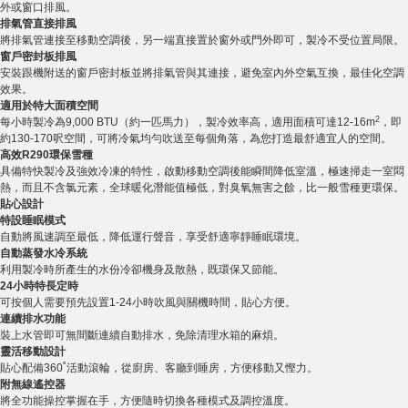
外或窗口排風。
排氣管直接排風
將排氣管連接至移動空調後，另一端直接置於窗外或門外即可，製冷不受位置局限。
窗戶密封板排風
安裝跟機附送的窗戶密封板並將排氣管與其連接，避免室內外空氣互換，最佳化空調
效果。
適用於特大面積空間
2
每小時製冷為9,000 BTU（約一匹馬力），製冷效率高，適用面積可達12-16m
，即
約130-170呎空間，可將冷氣均勻吹送至每個角落，為您打造最舒適宜人的空間。
高效R290
環保雪種
具備特快製冷及強效冷凍的特性，啟動移動空調後能瞬間降低室溫，極速掃走一室悶
熱，而且不含氯元素，全球暖化潛能值極低，對臭氧無害之餘，比一般雪種更環保。
貼心設計
特設睡眠模式
自動將風速調至最低，降低運行聲音，享受舒適寧靜睡眠環境。
自動蒸發水冷系統
利用製冷時所產生的水份冷卻機身及散熱，既環保又節能。
24
小時特長定時
可按個人需要預先設置1-24小時吹風與關機時間，貼心方便。
連續排水功能
裝上水管即可無間斷連續自動排水，免除清理水箱的麻煩。
靈活移動設計
貼心配備360˚活動滾輪，從廚房、客廳到睡房，方便移動又慳力。
附無線遙控器
將全功能操控掌握在手，方便隨時切換各種模式及調控溫度。