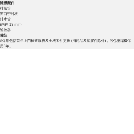
隨機配件
排氣管
窗口密封板
排水管
(内徑 13 mm)
遙控器
備註
#保用包括首年上門檢查服務及全機零件更換 (消耗品及塑膠件除外)，另包壓縮機保
用3年。