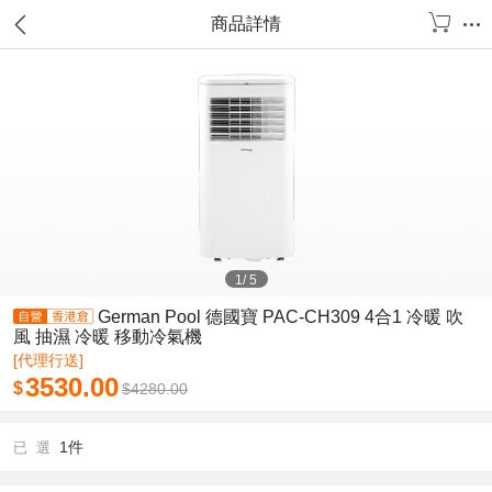
商品詳情
1
/
5
German Pool 德國寶 PAC-CH309 4合1 冷暖 吹
風 抽濕 冷暖 移動冷氣機
[代理行送]
3530.00
$
$
4280.00
1件
已 選