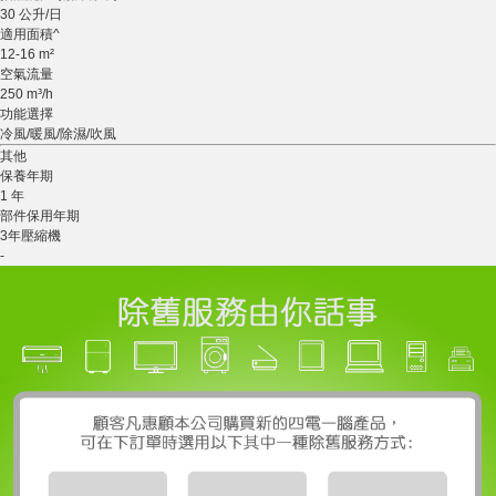
30 公升/日
適用面積^
12-16 m²
空氣流量
250 m³/h
功能選擇
冷風/暖風/除濕/吹風
其他
保養年期
1 年
部件保用年期
3年壓縮機
-