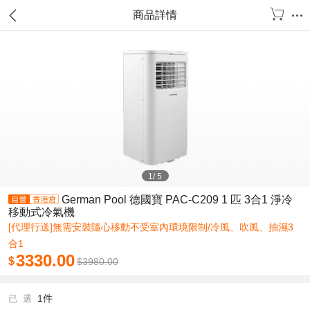
商品詳情
1
/
5
German Pool 德國寶 PAC-C209 1 匹 3合1 淨冷
移動式冷氣機
[代理行送]無需安裝隨心移動不受室內環境限制/冷風、吹風、抽濕3
合1
3330.00
$
$
3980.00
1件
已 選