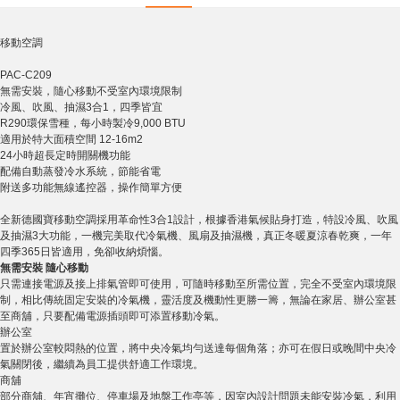
移動空調
PAC-C209
無需安裝，隨心移動不受室內環境限制
冷風、吹風、抽濕3合1，四季皆宜
R290環保雪種，每小時製冷9,000 BTU
適用於特大面積空間 12-16m2
24小時超長定時開關機功能
配備自動蒸發冷水系統，節能省電
附送多功能無線遙控器，操作簡單方便
全新德國寶移動空調採用革命性3合1設計，根據香港氣候貼身打造，特設冷風、吹風
及抽濕3大功能，一機完美取代冷氣機、風扇及抽濕機，真正冬暖夏涼春乾爽，一年
四季365日皆適用，免卻收納煩惱。
無需安裝
隨心移動
只需連接電源及接上排氣管即可使用，可隨時移動至所需位置，完全不受室內環境限
制，相比傳統固定安裝的冷氣機，靈活度及機動性更勝一籌，無論在家居、辦公室甚
至商舖，只要配備電源插頭即可添置移動冷氣。
辦公室
置於辦公室較悶熱的位置，將中央冷氣均勻送達每個角落；亦可在假日或晚間中央冷
氣關閉後，繼續為員工提供舒適工作環境。
商舖
部分商舖、年宵攤位、停車場及地盤工作亭等，因室內設計問題未能安裝冷氣，利用