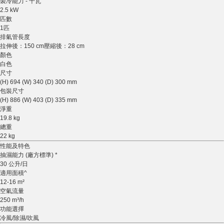
製冷能力 - 千瓦
2.5 kW
匹數
1匹
排氣管長度
拉伸後：150 cm壓縮後：28 cm
顏色
白色
尺寸
(H) 694 (W) 340 (D) 300 mm
包裝尺寸
(H) 886 (W) 403 (D) 335 mm
淨重
19.8 kg
總重
22 kg
性能及特色
抽濕能力 (廠方標準) *
30 公升/日
適用面積^
12-16 m²
空氣流量
250 m³/h
功能選擇
冷風/除濕/吹風