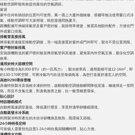
移動空調即能有效提供最佳的空氣調節。
家居
家中任何有插頭的位置均可使用。萬一遇上大廈外牆維修、搭棚等無法使用窗口式冷
氣，移動空調即可大派用場，助您渡過悶熱夏天。
跟機配備可伸縮排氣管及窗戶密封板，裝拆簡單便捷，無需其他額外配件，方便在門
外或窗口排風。
排氣管直接排風
將排氣管連接至移動空調後，另一端直接置於窗外或門外即可，製冷不受位置局限。
窗戶密封板排風
安裝跟機附送的窗戶密封板並將排氣管與其連接，避免室內外空氣互換，最佳化空調
效果。
適用於特大面積空間
2
每小時製冷為9,000 BTU（約一匹馬力），製冷效率高，適用面積可達12-16m
，即
約130-170呎空間，可將冷氣均勻吹送至每個角落，為您打造最舒適宜人的空間。
高效R290
環保雪種
具備特快製冷及強效冷凍的特性，啟動移動空調後能瞬間降低室溫，極速掃走一室悶
熱，而且不含氯元素，對臭氧無害之餘，比一般雪種更環保。
貼心設計
特設睡眠模式
自動將風速調至最低，降低運行聲音，享受舒適寧靜睡眠環境。
自動蒸發水冷系統
利用製冷時所產生的水份冷卻機身及散熱，既環保又節能。
24
小時特長定時
可按個人需要預先設置1-24小時吹風與關機時間，貼心方便。
連續排水功能