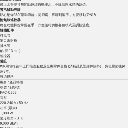
裝上水管即可無間斷連續自動排水，免除清理水箱的麻煩。
靈活移動設計
貼心配備360˚活動滾輪，從廚房、客廳到睡房，方便移動又慳力。
附無線遙控器
將全功能操控掌握在手，方便隨時切換各種模式及調控溫度。
隨機配件
排氣管
窗口密封板
排水管
(内徑 13 mm)
遙控器
備註
#保用包括首年上門檢查服務及全機零件更換 (消耗品及塑膠件除外)，另包壓縮機保
用3年。
技術規格
機身 / 產品特徵
型號 / 副型號
PAC-C209
電壓
220-240 V / 50 Hz
功率 (最大)
1,080 W
製冷能力 - BTU
9,000 Btu/h