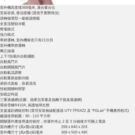
室外機高度僅368毫米, 適合窗台位
安裝容易, 毋須搭棚 (需視乎實際情況)
逆轉循環型一級能源標籤
全直流變頻冷暖
慳電模式
強力模式
寧靜運轉, 室內機噪音只有21分貝
室外機寧靜運轉
獨立抽濕
上下7段風向自動擺動
自動風門片
自動開關風門片
自動氣流調整
自動重新啟動功能
易拆式面板，容易清洗
預校開關時間掣
安眠定時器
三重過濾網(抗菌、蘋果兒茶素及負離子脫臭過濾網)
環保雪種R410A, 保護地球生態
支援遙距網絡控制 (需另安裝無線配接器 UTY-TFNXZ2 及 "FGLair" 手機應用程式)
建議使用範圍：90 - 110 平方呎
開關運作應使用遙控操控，待運作停止 2 至 3 分鐘後方可關上電源
室內機尺寸 (高x寬x深)
毫米
268 x 840 x 203
室外機尺寸 (高x寬x深)
毫米
368 x 500 x 490