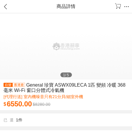
商品詳情
1
/
5
General 珍寶 ASWX09LECA 1匹 變頻 冷暖 368
毫米 Wi-Fi 窗口分體式冷氣機
[代理行送] 室內機噪音只有21分貝/細室外機
6550.00
$
$
8280.00
1件
已 選