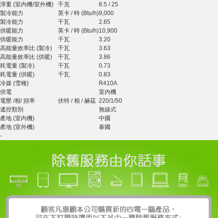
淨重 (室內機/室外機)
千克
8.5 / 25
製冷能力
英卡 / 時 (Btu/h)
9,000
製冷能力
千瓦
2.65
供暖能力
英卡 / 時 (Btu/h)
10,900
供暖能力
千瓦
3.20
高能量效率比 (製冷)
千瓦
3.63
高能量效率比 (供暖)
千瓦
3.86
耗電量 (製冷)
千瓦
0.73
耗電量 (供暖)
千瓦
0.83
冷媒 (雪種)
R410A
供電
室內機
電壓 /相/ 頻率
伏特 / 相 / 赫茲
220/1/50
遙控類別
無線式
產地 (室內機)
中國
產地 (室外機)
泰國
-