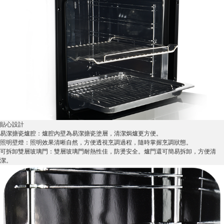
貼心設計
易潔搪瓷爐腔：爐腔內壁為易潔搪瓷塗層，清潔焗爐更方便。
照明壁燈：照明效果清晰自然，方便透視烹調過程，隨時掌握烹調狀態。
可拆卸雙層玻璃門：雙層玻璃門耐熱性佳，防燙安全。爐門還可簡易拆卸，方便清
潔。