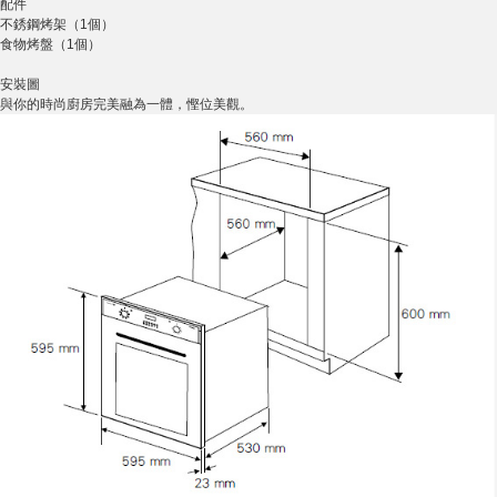
配件
不銹鋼烤架（1個）
食物烤盤（1個）
安裝圖
與你的時尚廚房完美融為一體，慳位美觀。