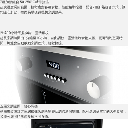
7種加熱組合 50-250°C精準控溫
超廣溫度調節範圍，輕鬆應對各種食物。智能精準控溫，配合7種加熱組合方式，讓
您隨心所欲，輕而易舉獲得理想烹調效果。
長達10小時烹煮功能 靈活預校
超長烹調時間由1分鐘至10小時，自由調校，靈活控制食物火候。更可預約烹調時
間，焗爐會自動啟動烹調程式，輕鬆搞掂。
五層烹調空間 隨心調整
多層層架設計方便您根據烹調所需靈活調節烤焗空間。既可烹調佔空間的大型食材，
又能分層同時烹調多種不同食物。