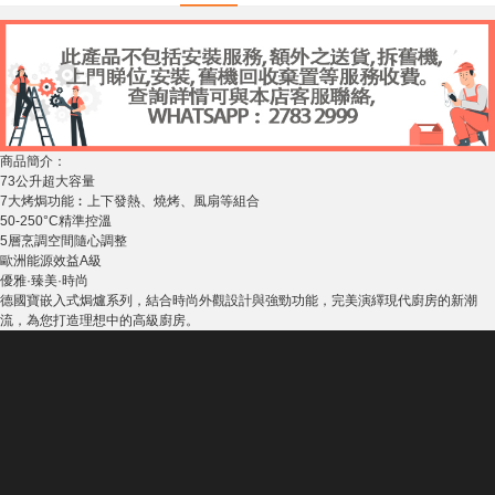
商品簡介：
73公升超大容量
7大烤焗功能︰上下發熱、燒烤、風扇等組合
50-250°C精準控溫
5層烹調空間隨心調整
歐洲能源效益A級
優雅·臻美·時尚
德國寶嵌入式焗爐系列，結合時尚外觀設計與強勁功能，完美演繹現代廚房的新潮
流，為您打造理想中的高級廚房。