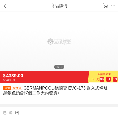
商品詳情
1
/
5
距搶購結束
4339.00
$
00
06
01
12
天
:
:
$
6440.00
GERMANPOOL 德國寶 EVC-173 嵌入式焗爐
黑銀色(預計7個工作天內發貨)
-
1件
已 選