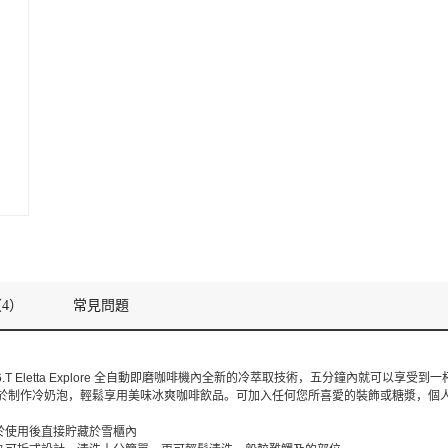
4）
常見問題
50.86.T Eletta Explore 全自動即磨咖啡機內全新的冷萃取技術，五分鐘內就可以享受到一
冷奶泡系統用於制作冷奶泡，輕鬆享用美味冰爽咖啡飲品。可加入任何您所喜愛的裝飾或糖漿，
於使用後直接貯藏於雪櫃內