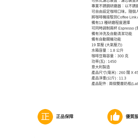
可拆式濾芯裝置︰濾芯裝置
專業不銹鋼研磨器︰以不銹
可自由設定咖啡口味，隨個
將咖啡機接駁到Coffee 
備有13 種研磨程度選擇
可同時調制兩杯 Espresso 
備有沖洗及自動清潔功能
備有自動關機功能
19 泵壓 (大氣壓力)
水箱容量︰1.8 公升
咖啡豆箱容量︰300 克
功率(瓦) : 1450
意大利製造
產品尺寸(毫米) : 260 闊 X 45
產品淨重(公斤) : 11.3
產品配件 : 兩個雙層奶瓶(Lat
正品保障
優質