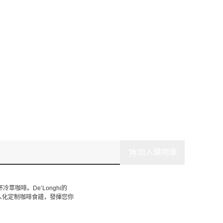
加入購物車
杯冷萃咖啡。De’Longhi的
個人化定制咖啡食譜，發揮您你