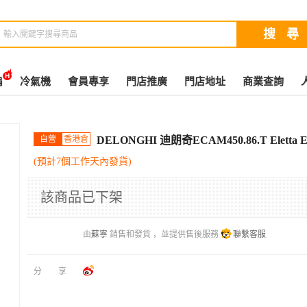
扇
冷氣機
會員專享
門店推廣
門店地址
商業查詢
自營
香港倉
DELONGHI 迪朗奇ECAM450.86.T Eletta 
(預計7個工作天內發貨)
該商品已下架
由
蘇寧
銷售和發貨 ，並提供售後服務
聯繫客服
分享