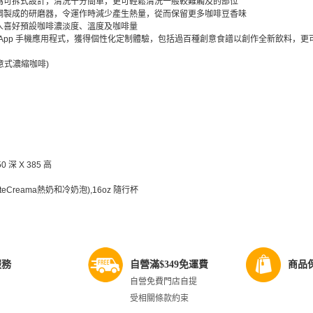
為可拆式設計，清洗十分簡單，更可輕鬆清洗一般較難觸及的部位
鋼製成的研磨器，令運作時減少產生熱量，從而保留更多咖啡豆香味
人喜好預設咖啡濃淡度、溫度及咖啡量
Link App 手機應用程式，獲得個性化定制體驗，包括過百種創意食譜以創作全新飲料
(意式濃縮咖啡)
0 深 X 385 高
teCreama熱奶和冷奶泡),16oz 隨行杯
服務
自營滿$349免運費
商品
自營免費門店自提
受相關條款約束