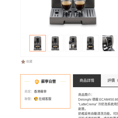
收藏
商品詳情
評價
（
蘇寧自營
商家：
香港蘇寧
商品簡介：
聯繫：
在綫客服
Delonghi 德龍 ECAM4
“LatteCrema” 
創意。
奶瓶設有自動清洗功能，可