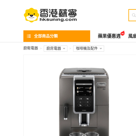

全部商品分類
蘋果優惠週
風
廚衛電器
>
廚房電器
>
咖啡機及配件