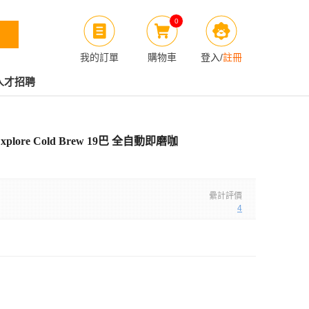
0
我的訂單
購物車
登入
/
註冊
人才招聘
Explore Cold Brew 19巴 全自動即磨咖
纍計評價
4