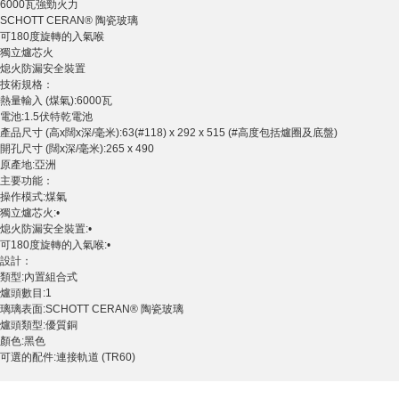
6000瓦強勁火力
SCHOTT CERAN® 陶瓷玻璃
可180度旋轉的入氣喉
獨立爐芯火
熄火防漏安全裝置
技術規格：
熱量輸入 (煤氣):6000瓦
電池:1.5伏特乾電池
產品尺寸 (高x闊x深/毫米):63(#118) x 292 x 515 (#高度包括爐圈及底盤)
開孔尺寸 (闊x深/毫米):265 x 490
原產地:亞洲
主要功能：
操作模式:煤氣
獨立爐芯火:•
熄火防漏安全裝置:•
可180度旋轉的入氣喉:•
設計：
類型:內置組合式
爐頭數目:1
璃璃表面:SCHOTT CERAN® 陶瓷玻璃
爐頭類型:優質銅
顏色:黑色
可選的配件:連接軌道 (TR60)