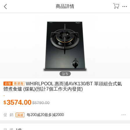
商品詳情
1
/
5
WHIRLPOOL 惠而浦AVK130/BT 單頭組合式氣
體煮食爐 (煤氣)(預計7個工作天內發貨)
-
3574.00
$
$
5790.00
促 銷
每200减20最多減2000
滿减