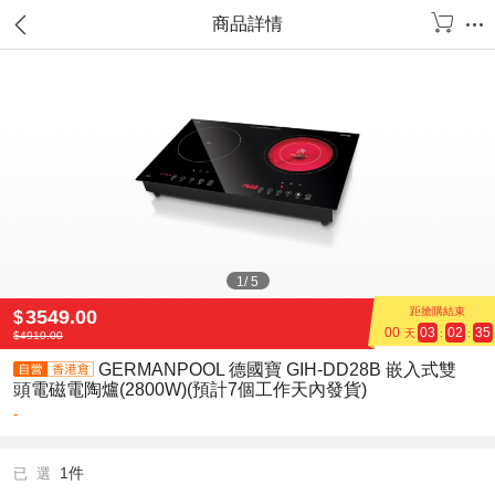
商品詳情
1
/
5
距搶購結束
3549.00
$
00
03
02
35
天
:
:
$
4910.00
GERMANPOOL 德國寶 GIH-DD28B 嵌入式雙
頭電磁電陶爐(2800W)(預計7個工作天內發貨)
-
1件
已 選