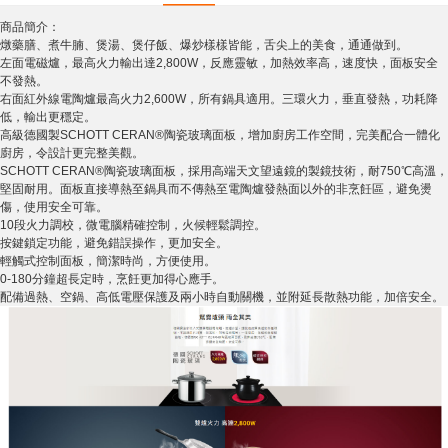
商品簡介：
燉藥膳、煮牛腩、煲湯、煲仔飯、爆炒樣樣皆能，舌尖上的美食，通通做到。
左面電磁爐，最高火力輸出達2,800W，反應靈敏，加熱效率高，速度快，面板安全
不發熱。
右面紅外線電陶爐最高火力2,600W，所有鍋具適用。三環火力，垂直發熱，功耗降
低，輸出更穩定。
高級德國製SCHOTT CERAN®陶瓷玻璃面板，增加廚房工作空間，完美配合一體化
廚房，令設計更完整美觀。
SCHOTT CERAN®陶瓷玻璃面板，採用高端天文望遠鏡的製鏡技術，耐750℃高溫，
堅固耐用。面板直接導熱至鍋具而不傳熱至電陶爐發熱面以外的非烹飪區，避免燙
傷，使用安全可靠。
10段火力調校，微電腦精確控制，火候輕鬆調控。
按鍵鎖定功能，避免錯誤操作，更加安全。
輕觸式控制面板，簡潔時尚，方便使用。
0-180分鐘超長定時，烹飪更加得心應手。
配備過熱、空鍋、高低電壓保護及兩小時自動關機，並附延長散熱功能，加倍安全。