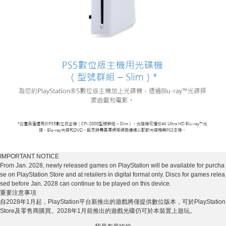
IMPORTANT NOTICE
From Jan. 2028, newly released games on PlayStation will be available for purcha
se on PlayStation Store and at retailers in digital format only. Discs for games relea
sed before Jan. 2028 can continue to be played on this device.
重要注意事項
自2028年1月起，PlayStation平台新推出的遊戲將僅提供數位版本，可於PlayStation
Store及零售商購買。2028年1月前推出的遊戲光碟仍可於本裝置上遊玩。