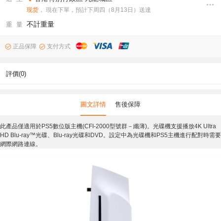
现货
， 現在下單，預計下周四（8月13日）送達
不計重量
重 量
正品保障
支付方式
評價(0)
圖文詳情
售後保障
此產品僅適用於PS5數位版主機(CFI-2000型號群－纖薄)。光碟機支援播放4K Ultra
HD Blu-ray™光碟、Blu-ray光碟和DVD。設定中為光碟機和PS5主機進行配對時需要
網際網路連線。