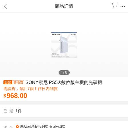
商品詳情
1
/
5
SONY索尼 PS5®數位版主機的光碟機
需調貨，預計7個工作日内到貨
968.00
$
1件
已 選
香港特別行政區
九龍城區
送 至