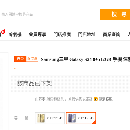
扇
冷氣機
會員專享
門店推廣
門店地址
商業查詢
自營
香港倉
Samsung三星 Galaxy S24 8+512GB 手機 
-
該商品已下架
由
蘇寧
銷售和發貨 ，並提供售後服務
聯繫客服
容量
8+256GB
8+512GB