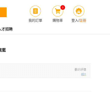
0
我的訂單
購物車
登入
/
註冊
人才招聘
深紫藍
纍計評價
40+