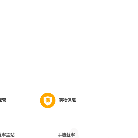
保管
購物保障
蘇寧主站
手機蘇寧