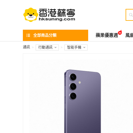

全部商品分類
蘋果優惠週
風
通訊
>
行動通訊
>
智能手機