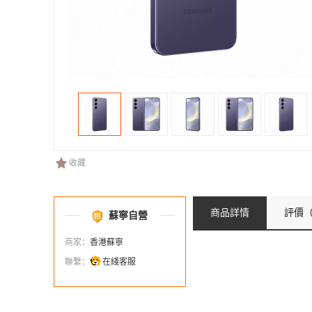
收藏
商品詳情
評價
（
蘇寧自營
商家：
香港蘇寧
聯繫：
在綫客服