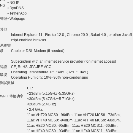
• NO-IP
NS
• DynDNS
• Tether App
管理
• Webpage
其他
Internet Explorer 11 , Firefox 12.0 , Chrome 20.0 , Safari 4.0 , or other JavaS
cript-enabled browser
系統需
求
Cable or DSL Modem (if needed)
Subscription with an internet service provider (for internet access)
認證
CE, RoHS, JPA JRF VCCI
Operating Temperature: 0℃~40℃ (32℉ ~104℉)
環境
Operating Humidity: 10%~90% non-condensing
測試數據
CE:
<23dBm (5.15GHz~5.35GHz)
Wi-Fi 傳輸功率
<30dBm (5.47GHz~5.71GHz)
<20dBm (2.4GHz)
• 2.4 GHz:
11ac VHT20 MCS0: -96dBm, 11ac VHT20 MCS8: -73dBm,
11ac VHT40 MCS0: -94dBm, 11ac VHT40 MCS9: -68dBm,
11ax HE20 MCS0: -95dBm, 11ax HE20 MCS11: -66dBm,
11ax HE40 MCS0: -93dBm, 11ac HE40 MCS11: -63dBm