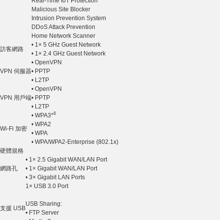
Real-Time IoT Protection
Malicious Site Blocker
Intrusion Prevention System
DDoS Attack Prevention
Home Network Scanner
• 1× 5 GHz Guest Network
訪客網路
• 1× 2.4 GHz Guest Network
• OpenVPN
VPN 伺服器
• PPTP
• L2TP
• OpenVPN
VPN 用戶端
• PPTP
• L2TP
6
• WPA3*
• WPA2
Wi-Fi 加密
• WPA
• WPA/WPA2-Enterprise (802.1x)
硬體規格
• 1× 2.5 Gigabit WAN/LAN Port
網路孔
• 1× Gigabit WAN/LAN Port
• 3× Gigabit LAN Ports
1× USB 3.0 Port
USB Sharing:
支援 USB
• FTP Server