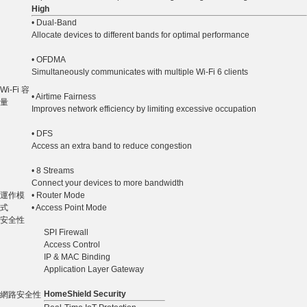
High
• Dual-Band
Allocate devices to different bands for optimal performance
• OFDMA
Simultaneously communicates with multiple Wi-Fi 6 clients
Wi-Fi 容
• Airtime Fairness
量
Improves network efficiency by limiting excessive occupation
• DFS
Access an extra band to reduce congestion
• 8 Streams
Connect your devices to more bandwidth
運作模
• Router Mode
式
• Access Point Mode
安全性
SPI Firewall
Access Control
IP & MAC Binding
Application Layer Gateway
HomeShield Security
網路安全性