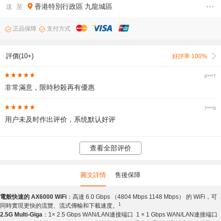
香港特別行政區
九龍城區
送 至
正品保障
支付方式
評價(10+)
好評率 100%
9***7
非常滿意，限時秒殺再有優惠
7***8
用户未及时作出评价，系统默认好评
查看全部评价
圖文詳情
售後保障
電般快速的 AX6000 WiFi
：高達 6.0 Gbps （4804 Mbps 1148 Mbps） 的 WiFi，可
1
同時實現更快的流覽、流式傳輸和下載速度。
2.5G Multi-Giga
：1× 2.5 Gbps WAN/LAN連接端口 1 × 1 Gbps WAN/LAN連接端口