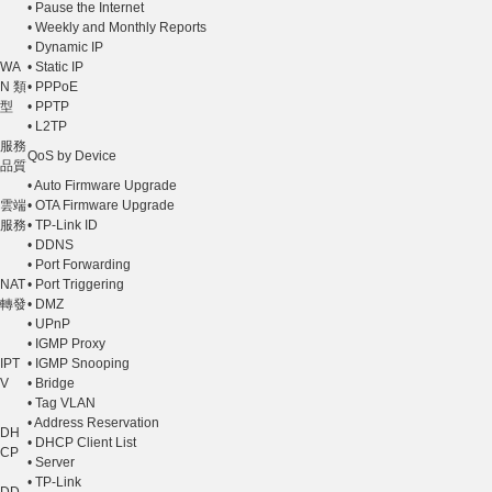
• Pause the Internet
• Weekly and Monthly Reports
• Dynamic IP
WA
• Static IP
N 類
• PPPoE
型
• PPTP
• L2TP
服務
QoS by Device
品質
• Auto Firmware Upgrade
雲端
• OTA Firmware Upgrade
服務
• TP-Link ID
• DDNS
• Port Forwarding
NAT
• Port Triggering
轉發
• DMZ
• UPnP
• IGMP Proxy
IPT
• IGMP Snooping
V
• Bridge
• Tag VLAN
• Address Reservation
DH
• DHCP Client List
CP
• Server
• TP-Link
DD