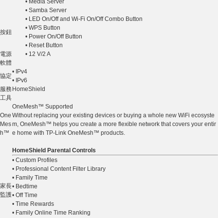
• Media Server
• Samba Server
• LED On/Off and Wi-Fi On/Off Combo Button
• WPS Button
按鈕
• Power On/Off Button
• Reset Button
電源
• 12 V/2 A
軟體
• IPv4
協定
• IPv6
服務
HomeShield
工具
OneMesh™ Supported
One
Without replacing your existing devices or buying a whole new WiFi ecosyste
Mes
m, OneMesh™ helps you create a more flexible network that covers your entir
h™
e home with TP-Link OneMesh™ products.
HomeShield Parental Controls
• Custom Profiles
• Professional Content Filter Library
• Family Time
家長
• Bedtime
監護
• Off Time
• Time Rewards
• Family Online Time Ranking