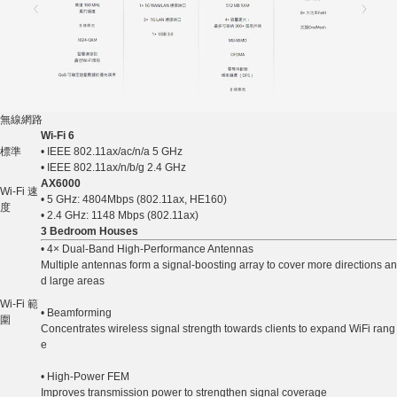
無線網路
Wi-Fi 6
標準
• IEEE 802.11ax/ac/n/a 5 GHz
• IEEE 802.11ax/n/b/g 2.4 GHz
AX6000
Wi-Fi 速
• 5 GHz: 4804Mbps (802.11ax, HE160)
度
• 2.4 GHz: 1148 Mbps (802.11ax)
3 Bedroom Houses
• 4× Dual-Band High-Performance Antennas
Multiple antennas form a signal-boosting array to cover more directions an
d large areas
Wi-Fi 範
• Beamforming
圍
Concentrates wireless signal strength towards clients to expand WiFi rang
e
• High-Power FEM
Improves transmission power to strengthen signal coverage