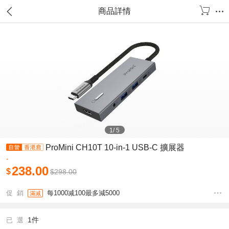
商品詳情
1
/
5
ProMini CH10T 10-in-1 USB-C 擴展器
-
238.00
$
$
298.00
促 銷
每1000减100最多減5000
滿减
1件
已 選