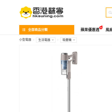

全部商品分類
蘋果優惠週
風
小型電器
>
生活電器
>
吸塵機