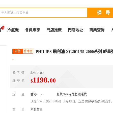
扇
冷氣機
會員專享
門店推廣
門店地址
商業查詢
自營
香港倉
PHILIPS 飛利浦 XC2011/61 2000系列
-
參考價
$2498.00
1198
.
00
$
蘇寧價
送至
香港
有貨
349元免基礎運費
現在下單，預計下周四（8月13日）送達
由
蘇寧
銷售和發貨 
重量
不計重量