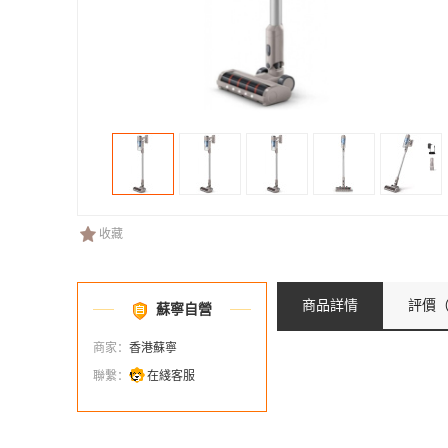
收藏
商品詳情
評價
（
蘇寧自營
商家：
香港蘇寧
聯繫：
在綫客服