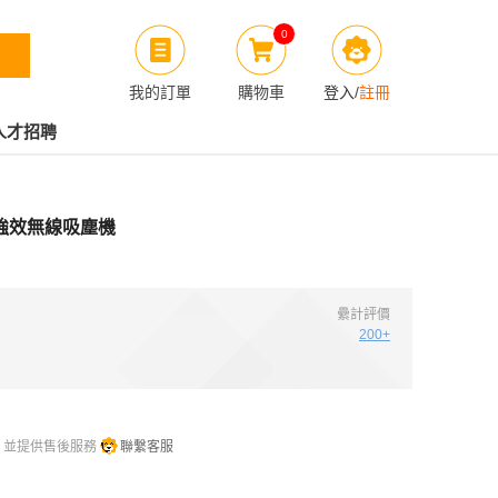
0
我的訂單
購物車
登入
/
註冊
人才招聘
 輕量強效無線吸塵機
纍計評價
200+
，並提供售後服務
聯繫客服