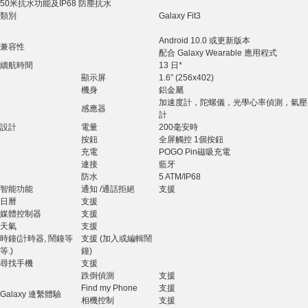
50米抗水功能及IP68 防塵抗水
類別
Galaxy Fit3
Android 10.0 或更新版本
兼容性
配合 Galaxy Wearable 應用程式
續航時間
13 日*
顯示屏
1.6” (256x402)
機身
鋁金屬
加速度計，陀螺儀，光學心率偵測，氣壓
感應器
計
設計
電量
200毫安時
按鈕
全屏觸控 1個按鈕
充電
POGO Pin磁吸充電
連接
藍牙
防水
5 ATM/IP68
智能功能
通知 /通話拒絕
支援
日曆
支援
媒體控制器
支援
天氣
支援
時鐘(計時器, 鬧鐘等
支援 (加入或編輯鬧
等.)
鐘)
尋找手機
支援
跌倒偵測
支援
Find my Phone
支援
Galaxy 連繫體驗
相機控制
支援