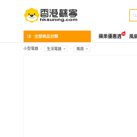

全部商品分類
蘋果優惠週
風
小型電器
>
生活電器
>
風扇