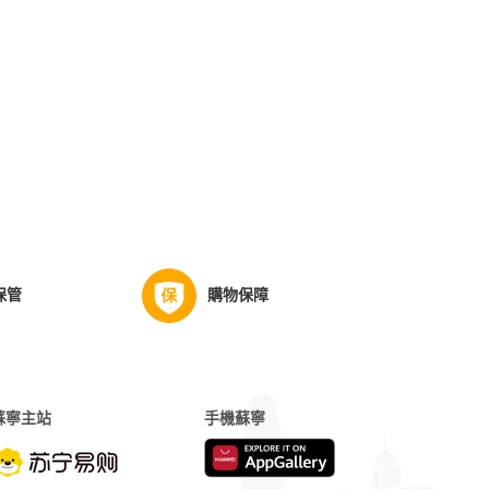
保管
購物保障
蘇寧主站
手機蘇寧