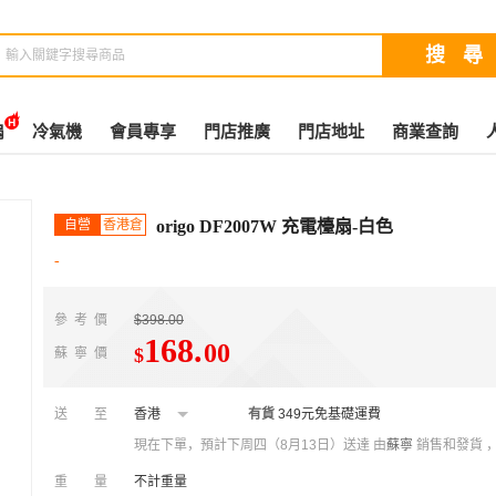
扇
冷氣機
會員專享
門店推廣
門店地址
商業查詢
自營
香港倉
origo DF2007W 充電檯扇-白色
-
參考價
$398.00
168
.
00
$
蘇寧價
送至
香港
有貨
349元免基礎運費
現在下單，預計下周四（8月13日）送達
由
蘇寧
銷售和發貨 
重量
不計重量