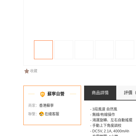
收藏
商品詳情
評價
（
蘇寧自營
商家：
香港蘇寧
- 3段風速 自然風
聯繫：
在綫客服
- 無線/有線操作
- 鴻運旋轉、左右自動搖擺
- 手動上下角度調校
- DC5V, 2.1A, 4000mAh