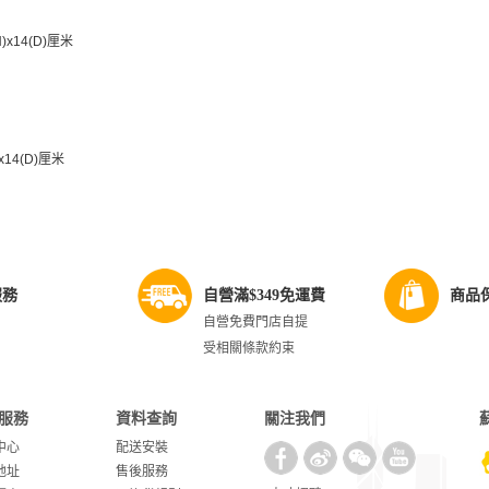
）
H)x14(D)厘米
)x14(D)厘米
服務
自營滿$349免運費
商品
自營免費門店自提
受相關條款約束
服務
資料查詢
關注我們
中心
配送安裝
地址
售後服務