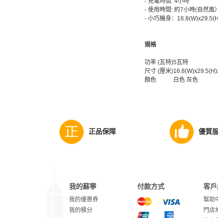
- 充電時間: 4小時
- 使用時間: 約7小時(自然風
- 小巧機身：16.8(W)x29.5(
規格
功率 (瓦特)
5瓦特
尺寸 (厘米)
16.8(W)x29.5(H
顏色
白色 灰色
正品保障
優質
我的蘇寧
付款方式
客戶
我的優惠券
幫助
我的積分
門店