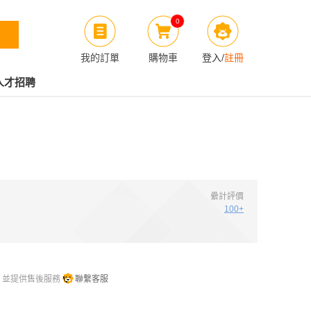
0
我的訂單
購物車
登入
/
註冊
人才招聘
纍計評價
100+
，並提供售後服務
聯繫客服