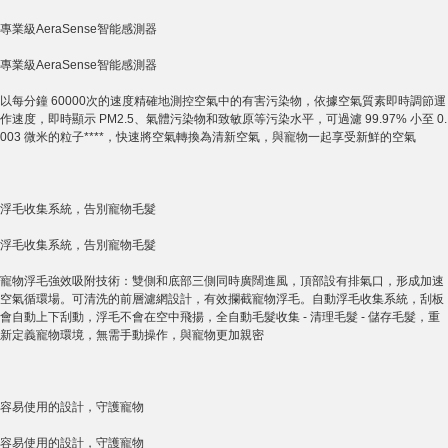
專業級AeraSense智能感測器
專業級AeraSense智能感測器
以每分鐘 60000次的速度精確地測控空氣中的有害污染物，依據空氣質素即時調節運
作速度，即時顯示 PM2.5、氣體污染物和致敏原等污染水平，可過濾 99.97% 小至 0.
003 微米的粒子****，快速將空氣轉換為清新空氣，與寵物一起享受新鮮的空氣
浮毛收集系統，告別寵物毛髮
浮毛收集系統，告別寵物毛髮
寵物浮毛強效吸附技術：雙側和底部三側同時廣闊進風，頂部設有排氣口，形成加速
空氣循環場。可清洗的前層濾網設計，有效攔截寵物浮毛。自動浮毛收集系統，刮板
會自動上下刮動，浮毛不會在空中飛揚，全自動毛髮收集 - 清理毛髮 - 儲存毛髮，重
新定義寵物環境，無需手動操作，與寵物更加親密
容易使用的設計，守護寵物
容易使用的設計，守護寵物