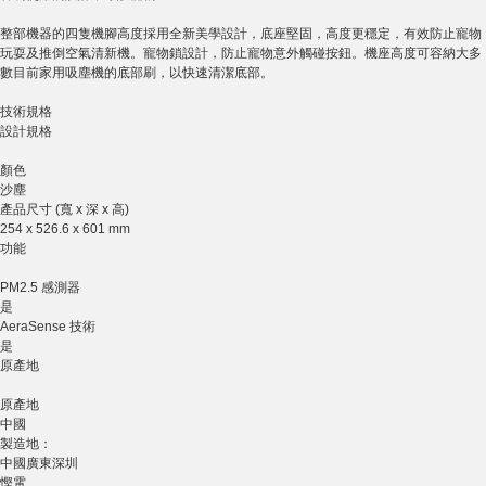
整部機器的四隻機腳高度採用全新美學設計，底座堅固，高度更穩定，有效防止寵物
玩耍及推倒空氣清新機。寵物鎖設計，防止寵物意外觸碰按鈕。機座高度可容納大多
數目前家用吸塵機的底部刷，以快速清潔底部。
技術規格
設計規格
顏色
沙塵
產品尺寸 (寬 x 深 x 高)
254 x 526.6 x 601 mm
功能
PM2.5 感測器
是
AeraSense 技術
是
原產地
原產地
中國
製造地：
中國廣東深圳
慳電