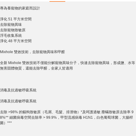
專為養寵物的家庭而設計
淨化 51 平方米空間
去除寵物異味
去除寵物致敏原
浮毛收集系統
淨化 48 平方米空間
Mixhole 雙效技術，去除寵物異味和甲醛
全新 Mixhole 雙效技術不僅能分解寵物異味分子，快速去除寵物異味，形成鹽、水等
無害固體物質，還能去除甲醛，全家人皆適用
消毒及抗過敏呼吸系統
消毒及抗過敏呼吸系統
去除 >98% 的貓狗致敏原（毛屑、毛髮、排泄物）*及呵護過敏 塵蟎致敏原去除率 9
8%** 細菌病毒空間去除率 > 99.9%，甲型流感病毒 H1N1，白色葡萄球菌，大腸桿
菌）***