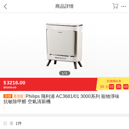
商品詳情
1
/
5
距搶購結束
3216.00
$
00
03
38
49
天
:
:
$
5398.00
Philips 飛利浦 AC3681/01 3000系列 寵物淨味
抗敏除甲醛 空氣清新機
-
1件
已 選