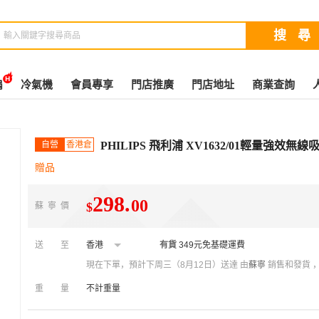
扇
冷氣機
會員專享
門店推廣
門店地址
商業查詢
自營
香港倉
PHILIPS 飛利浦 XV1632/01輕量強效
贈品
298
.
00
$
蘇寧價
送至
香港
有貨
349元免基礎運費
現在下單，預計下周三（8月12日）送達
由
蘇寧
銷售和發貨 
重量
不計重量