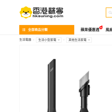

全部商品分類
蘋果優惠週
風
生活電器
>
生活小型家電
>
其他生活家電