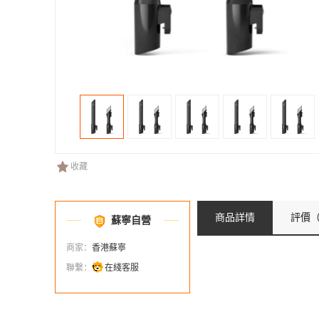
收藏
商品詳情
評價
（
蘇寧自營
商家：
香港蘇寧
聯繫：
在綫客服