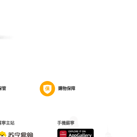
保管
購物保障
蘇寧主站
手機蘇寧