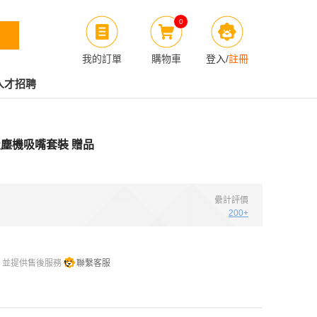
0
我的訂單
購物車
登入
/
註冊
人才招聘
無線吸塵機吸嘴套裝 贈品
纍計評價
200+
，並提供售後服務
聯繫客服