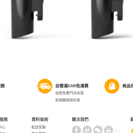
服務
自營滿$349免運費
商品
自營免費門店自提
受相關條款約束
服務
資料查詢
關注我們
中心
配送安裝