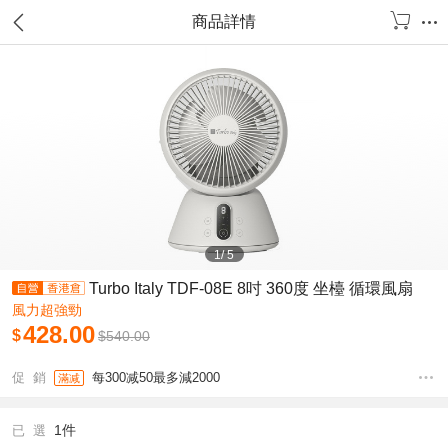
商品詳情
1
/
5
Turbo Italy TDF-08E 8吋 360度 坐檯 循環風扇
風力超強勁
428.00
$
$
540.00
促 銷
每300减50最多減2000
滿减
1件
已 選