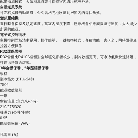
配備抽濕模式，天氣潮濕時亦可保持室內環境乾爽舒適。
自動送風系統
可左右搖擺自動送風，令冷氣均勻地吹送到房間內的每個角落。
變頻壓縮機
運行時會保持及鎖定速度，當室內溫度下降，壓縮機會相應減慢運行速度，大大減少
所需的能源。
電子式控制面板
主機控制面板清晰易用，操作簡單。一鍵轉換模式，各種功能一應俱全，同時附帶遙
控器方便操作，
R32環保雪種
R32雪種比R410A雪種對全球暖化影響較少，製冷效能更高。可令冷氣機快速降溫，
打造涼快舒適環境。
3年全機保養，5年壓縮機保養
規格
製冷能力 (BTU/小時)
7506
能源效益級別
一級
空氣流量 (立方米/小時)
210/275/320
抽濕力 (公升/小時)
0.95
能源效率值 (W/W)
秏電量 (瓦)