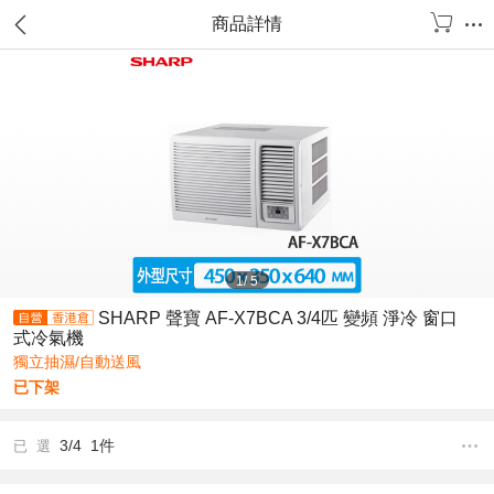
商品詳情
1
/
5
SHARP 聲寶 AF-X7BCA 3/4匹 變頻 淨冷 窗口
式冷氣機
獨立抽濕/自動送風
已下架
3/4 1件
已 選