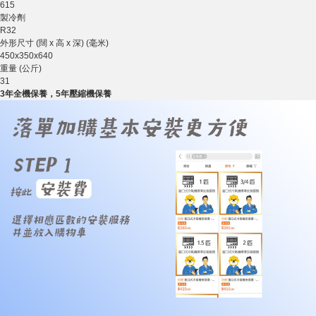
615
製冷劑
R32
外形尺寸 (闊 x 高 x 深) (毫米)
450x350x640
重量 (公斤)
31
3年全機保養，5年壓縮機保養