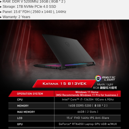
▸ RAM: DDR V 5200Mhz 16GB ( 8GB * 2 )
▸ Storage: 1TB NVMe PCIe 4.0 SSD
▸ Panel: 15.6" FDH ( 2560 x 1440 ), 144Hz
▸ Warranty: 2 Years