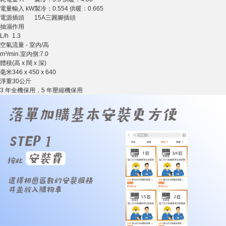
電量輸入 kW
製冷：0.554 供暖：0.665
電源插頭
15A三圓腳插頭
抽濕作用
L/h
1.3
空氣流量 - 室內/高
m³/min.
室內側:7.0
體積(高 x 闊 x 深)
毫米
346 x 450 x 640
淨重
30公斤
3 年全機保用，5 年壓縮機保用