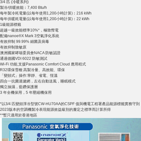
3/4 匹 (冷暖系列)
製冷/供暖效能︰7,400 Btu/h
每年製冷耗電量(以每年使用1,200小時計算)︰216 kWh
每年供暖耗電量(以每年使用1,200小時計算)︰22 kWh
1級能源標籤
超越一級效能標準10%*，極致慳電
配備nanoe®X Mark 3空氣淨化系統
有效抑制 99.99% 細菌及病毒
有效抑制致敏原
澳洲國家哮喘委員會NACA 防敏認證
通過德國VDI 6022 防敏測試
Wi-Fi 功能,支援Panasonic Comfort Cloud 應用程式
R32環保雪種:高製冷量、高效能、環保
「變頻式」操作:寧靜、省電、恆溫
四合一抗菌過濾網，左右自動送風，睡眠模式
獨立抽濕，藍鑽保護層
3 年全機保用，5 年壓縮機保用
*以3/4 匹變頻淨冷型號CW-HU70AA的CSPF 值與機電工程署產品能源標籤實務守則
2023版本的空調機製冷表現能源效益級別的釐定之標準而計算所得
**暫只適用於香港地區