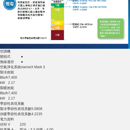
空調機
變頻式
●
無線遙控
●
空氣淨化系統
nanoeX Mark 3
製冷效能
Btu/h
7,400
kW
2.17
製暖效能
Btu/h
7,400
kW
2.17
季節性表現系數
製冷季節性表現系數
5.0808
供暖季節性表現系數
4.2235
電力資料
伏特 V
220
耗電量 A
製冷：3.3 供暖：4.00