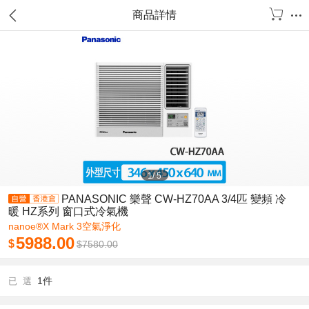
商品詳情
1
/
5
PANASONIC 樂聲 CW-HZ70AA 3/4匹 變頻 冷
暖 HZ系列 窗口式冷氣機
nanoe®X Mark 3空氣淨化
5988.00
$
$
7580.00
1件
已 選