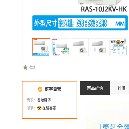
收藏
商品詳情
評價
蘇寧自營
商家：
香港蘇寧
聯繫：
在綫客服