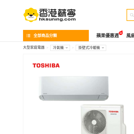

全部商品分類
蘋果優惠週
風
大型家庭電器
>
冷氣機
>
掛壁式冷暖機