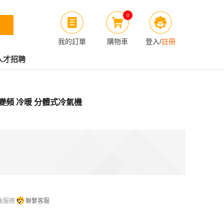
0
我的訂單
購物車
登入
/
註冊
人才招聘
 1匹 變頻 冷暖 分體式冷氣機
後服務
聯繫客服