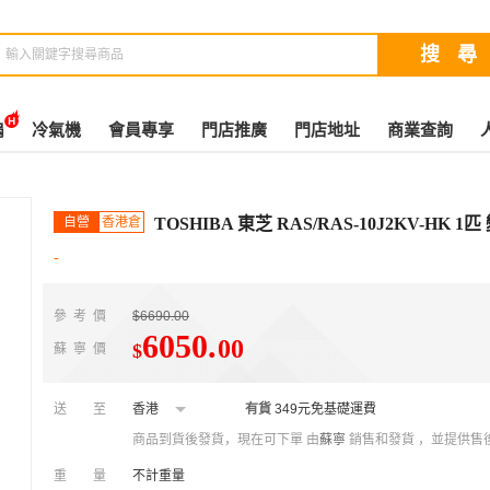
扇
冷氣機
會員專享
門店推廣
門店地址
商業查詢
自營
香港倉
TOSHIBA 東芝 RAS/RAS-10J2KV-HK
-
參考價
$6690.00
6050
.
00
$
蘇寧價
送至
香港
有貨
349元免基礎運費
商品到貨後發貨，現在可下單
由
蘇寧
銷售和發貨 ，並提供售
重量
不計重量