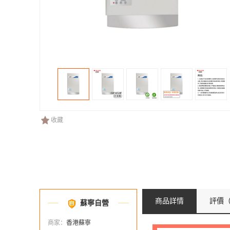
收藏
商品詳情
評價
（
蘇寧自營
商家：
香港蘇寧