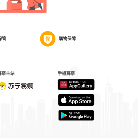
保管
購物保障
蘇寧主站
手機蘇寧