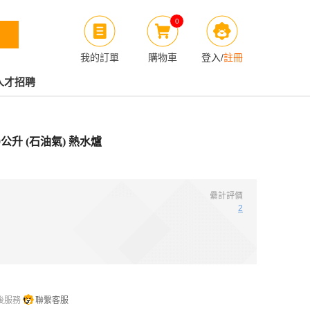
0
我的訂單
購物車
登入
/
註冊
人才招聘
10公升 (石油氣) 熱水爐
纍計評價
2
後服務
聯繫客服