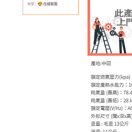
聯繫：
在綫客服