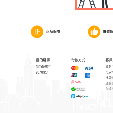
正品保障
優質
我的蘇寧
付款方式
客戶
我的優惠券
幫助
我的積分
門店
推廣
延長
在線