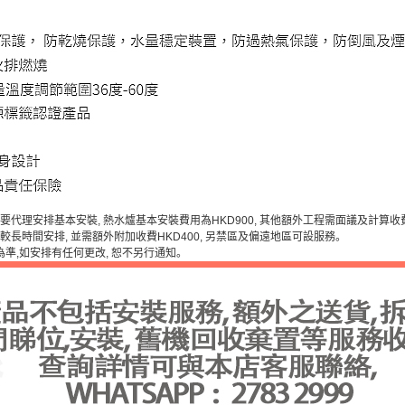
如需要代理安排基本安裝, 熱水爐基本安裝費用為HKD900, 其他額外工程需面議及計算收
 需較長時間安排, 並需額外附加收費HKD400, 另禁區及偏遠地區可設服務。
為準,如安排有任何更改, 恕不另行通知。