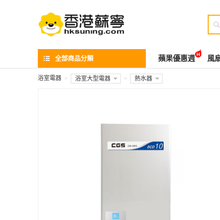

全部商品分類
蘋果優惠週
風
浴室電器
>
浴室大型電器
>
熱水器