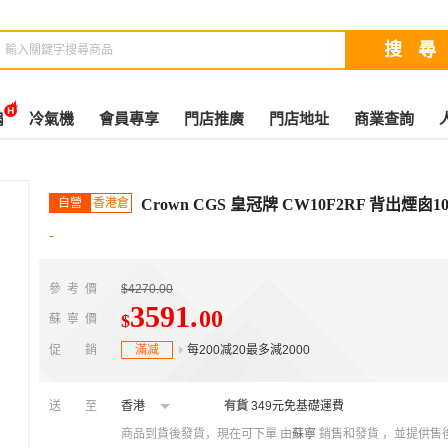
扇
冷氣機
會員專享
門店推廣
門店地址
商業查詢
自營
香港倉
Crown CGS 皇冠牌 CW10F2RF 背出煙囪
-
參考價
$4270.00
3591
.
00
$
蘇寧價
促銷
滿减
每200减20最多減2000
送至
香港
有貨
349元免基礎運費
商品到貨後發貨，現在可下單
由
蘇寧
銷售和發貨 ，並提供售