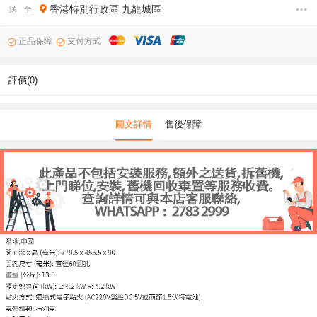
香港特別行政區
九龍城區
送 至
正品保障
支付方式
評價(0)
圖文詳情
售後保障