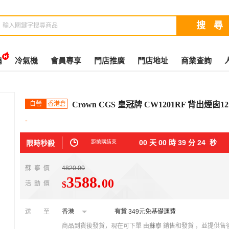
扇
冷氣機
會員專享
門店推廣
門店地址
商業查詢
自營
香港倉
Crown CGS 皇冠牌 CW1201RF 背出煙囪
-
00
天
00
時
39
分
23
秒
限時秒殺
距搶購結束
蘇寧價
4820.00
3588
.
00
$
活動價
送至
香港
有貨
349元免基礎運費
商品到貨後發貨，現在可下單
由
蘇寧
銷售和發貨 ，並提供售