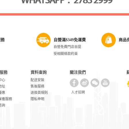
服務
自營滿$349免運費
商品
自營免費門店自提
受相關條款約束
服務
資料查詢
關注我們
中心
配送安裝
地址
售後服務
人才招聘
優惠
退換貨規則
保養服務
隱私申明
咨詢