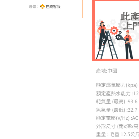
聯繫：
在綫客服