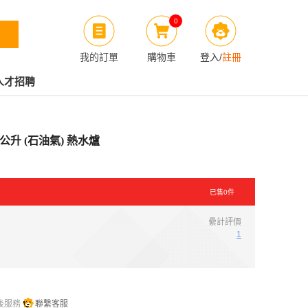
0
我的訂單
購物車
登入
/
註冊
人才招聘
12公升 (石油氣) 熱水爐
已售
0
件
纍計評價
1
後服務
聯繫客服