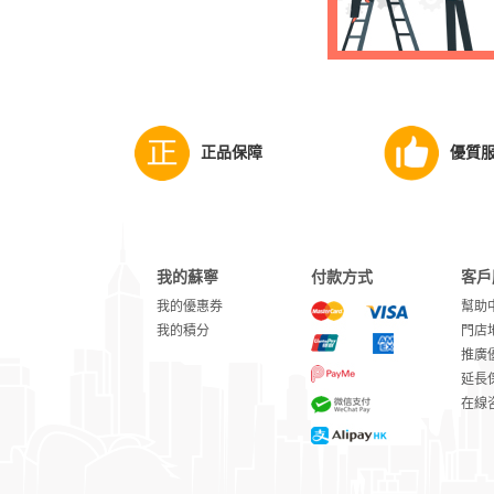
正品保障
優質
我的蘇寧
付款方式
客戶
我的優惠券
幫助
我的積分
門店
推廣
延長
在線