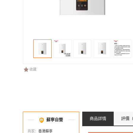
收藏
商品詳情
評價
（
蘇寧自營
商家：
香港蘇寧