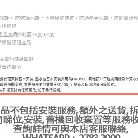
如需要代理安排基本安裝, 熱水爐基本安裝費用為HKD900, 其他額外工程需面議及計算收
 需較長時間安排, 並需額外附加收費HKD400, 另禁區及偏遠地區可設服務。
為準,如安排有任何更改, 恕不另行通知。