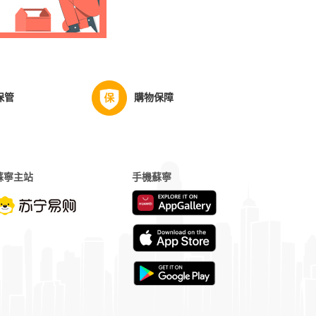
保管
購物保障
蘇寧主站
手機蘇寧