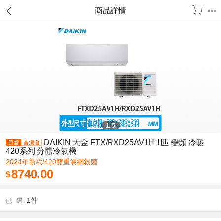
商品詳情
1
/
5
DAIKIN 大金 FTX/RXD25AV1H 1匹 變頻 冷暖
420系列 分體冷氣機
2024年新款/420雙重濾網殺菌
8740.00
$
1件
已 選