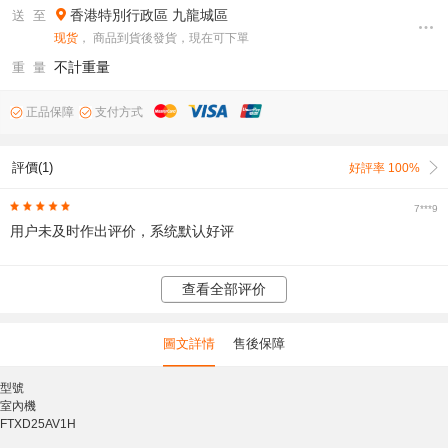
香港特別行政區
九龍城區
送 至
现货
， 商品到貨後發貨，現在可下單
不計重量
重 量
正品保障
支付方式
評價(1)
好評率 100%
7***9
用户未及时作出评价，系统默认好评
查看全部评价
圖文詳情
售後保障
型號
室內機
FTXD25AV1H