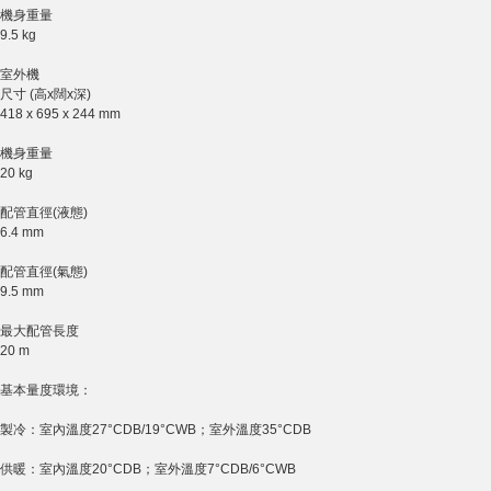
機身重量
9.5 kg
室外機
尺寸 (高x闊x深)
418 x 695 x 244 mm
機身重量
20 kg
配管直徑(液態)
6.4 mm
配管直徑(氣態)
9.5 mm
最大配管長度
20 m
基本量度環境：
製冷：室內溫度27°CDB/19°CWB；室外溫度35°CDB
供暖：室內溫度20°CDB；室外溫度7°CDB/6°CWB