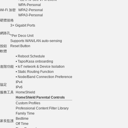
WPA-Personal
Wi-Fi 加密
WPA2-Personal
WPA3-Personal
硬體規格
3× Gigabit Ports
網路孔
*Per Deco Unit
Supports WAN/LAN auto-sensing
按鈕
Reset Button
軟體
• Reboot Schedule
• Tapo/Kasa onboarding
進階功能
• IoT network & Device Isolation
• Static Routing Function
• Node/Band Connection Preference
IPv4
協定
IPv6
服務工具
HomeShield
HomeShield Parental Controls
Custom Profiles
Professional Content Filter Library
Family Time
Bedtime
家長監護
Off Time