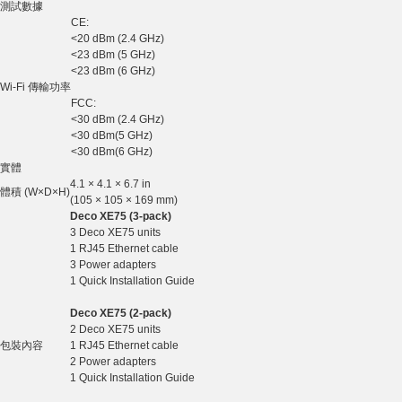
測試數據
CE:
<20 dBm (2.4 GHz)
<23 dBm (5 GHz)
<23 dBm (6 GHz)
Wi-Fi 傳輸功率
FCC:
<30 dBm (2.4 GHz)
<30 dBm(5 GHz)
<30 dBm(6 GHz)
實體
4.1 × 4.1 × 6.7 in
體積 (W×D×H)
(105 × 105 × 169 mm)
Deco XE75 (3-pack)
3 Deco XE75 units
1 RJ45 Ethernet cable
3 Power adapters
1 Quick Installation Guide
Deco XE75 (2-pack)
2 Deco XE75 units
包裝內容
1 RJ45 Ethernet cable
2 Power adapters
1 Quick Installation Guide