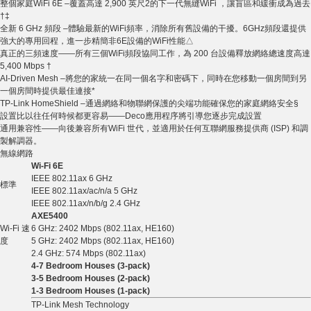
整個家庭WiFi 6E –覆蓋高達 2,900 英尺2的下一代無縫WiFi ，讓盲區和緩衝成為過去
†‡
全新 6 GHz 頻段 –體驗最新的WiFi頻率，消除所有舊設備的干擾。6GHz頻段還提供
強大的專用回程，進一步精簡非6E設備的WiFi性能△
真正的三頻速度——所有三個WiFi頻段協同工作，為 200 台設備釋放網絡總速度高達
5,400 Mbps †
AI-Driven Mesh –將您的家統一在同一個名字和密碼下，同時在您移動一個房間到另
一個房間時提供最佳連接*
TP-Link HomeShield –通過網絡和物聯網保護的尖端功能確保您的家庭網絡安全§
設置比以往任何時候都更容易——Deco應用程序將引導您逐步完成設置
通用兼容性——向後兼容所有WiFi 世代，並適用於任何互聯網服務提供商 (ISP) 和調
製解調器。
無線網路
Wi-Fi 6E
IEEE 802.11ax 6 GHz
標準
IEEE 802.11ax/ac/n/a 5 GHz
IEEE 802.11ax/n/b/g 2.4 GHz
AXE5400
Wi-Fi 速
6 GHz: 2402 Mbps (802.11ax, HE160)
度
5 GHz: 2402 Mbps (802.11ax, HE160)
2.4 GHz: 574 Mbps (802.11ax)
4-7 Bedroom Houses (3-pack)
3-5 Bedroom Houses (2-pack)
1-3 Bedroom Houses (1-pack)
TP-Link Mesh Technology