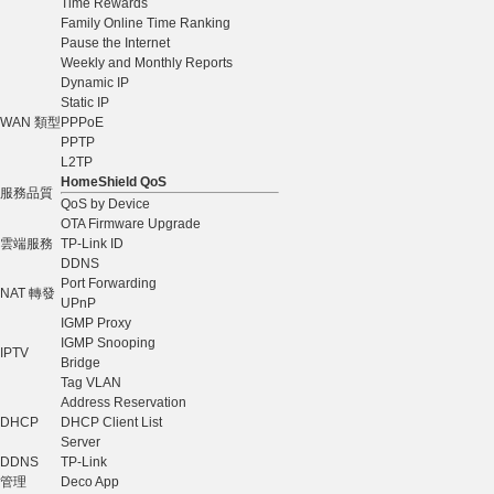
Time Rewards
Family Online Time Ranking
Pause the Internet
Weekly and Monthly Reports
Dynamic IP
Static IP
WAN 類型
PPPoE
PPTP
L2TP
HomeShield QoS
服務品質
QoS by Device
OTA Firmware Upgrade
雲端服務
TP-Link ID
DDNS
Port Forwarding
NAT 轉發
UPnP
IGMP Proxy
IGMP Snooping
IPTV
Bridge
Tag VLAN
Address Reservation
DHCP
DHCP Client List
Server
DDNS
TP-Link
管理
Deco App