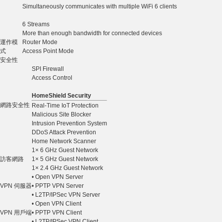
Simultaneously communicates with multiple WiFi 6 clients
6 Streams
More than enough bandwidth for connected devices
運作模
Router Mode
式
Access Point Mode
安全性
SPI Firewall
Access Control
HomeShield Security
網路安全性
Real-Time IoT Protection
Malicious Site Blocker
Intrusion Prevention System
DDoS Attack Prevention
Home Network Scanner
1× 6 GHz Guest Network
訪客網路
1× 5 GHz Guest Network
1× 2.4 GHz Guest Network
• Open VPN Server
VPN 伺服器
• PPTP VPN Server
• L2TP/IPSec VPN Server
• Open VPN Client
VPN 用戶端
• PPTP VPN Client
• L2TP/IPSec VPN Client