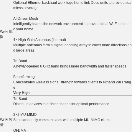
Optional Ethernet backhaul work together to link Deco units to provide sea
mless coverage
AI-Driven Mesh
Intelligently learns the network environment to provide ideal Wi-Fi unique t
o your home
Wi-Fi 範
圍
4× High-Gain Antennas (Internal)
Multiple antennas form a signal-boosting array to cover more directions an
d large areas
Tri-Band
A newly-opened 6 GHz band brings more bandwidth and faster speeds
Beamforming
Concentrates wireless signal strength towards clients to expand WiFi rang
e
Very High
Tri-Band
Distribute devices to different bands for optimal performance
2×2 MU-MIMO
Wi-Fi 容
Simultaneously communicates with multiple MU-MIMO clients
量
OFDMA