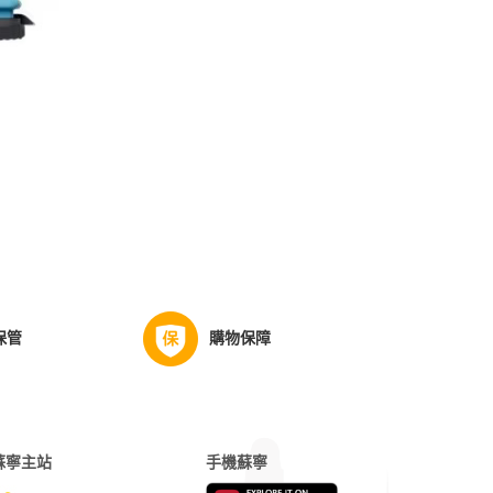
保管
購物保障
蘇寧主站
手機蘇寧