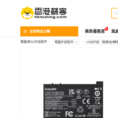

全部商品分類
蘋果優惠週
風
電腦/辦公/外設配件
>
電腦外設配件
>
USB外設（裝飾品/轉