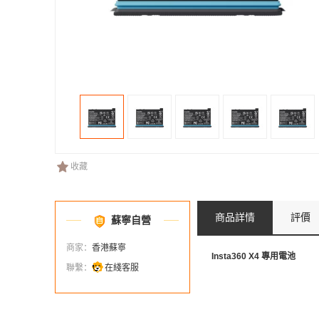
收藏
商品詳情
評價
蘇寧自營
商家：
香港蘇寧
Insta360 X4 專用電池
聯繫：
在綫客服