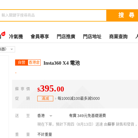
扇
冷氣機
會員專享
門店推廣
門店地址
商業查詢
換器）
自營
香港倉
Insta360 X4 電池
-
395
.
00
$
蘇寧價
促銷
滿减
每1000减100最多減5000
送至
香港
有貨
349元免基礎運費
現在下單，預計下周四（8月13日）送達
由
蘇寧
銷售和發貨 
重量
不計重量