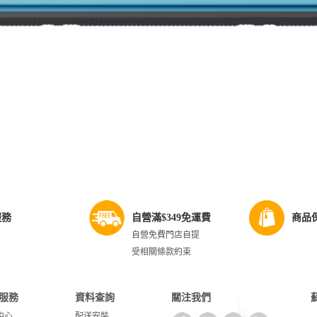
服務
自營滿$349免運費
商品
自營免費門店自提
受相關條款約束
服務
資料查詢
關注我們
中心
配送安裝