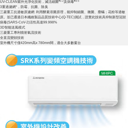
#1-2
#3-5
UV-CLEAN紫外光淨化技術，滅活細菌
及病毒
3重過濾網*，防霉、抗菌、除臭
三菱重工抗過敏原濾網: 利用酵素溶菌原理，能抑制細菌、黴菌、塵蟎；花粉等過敏
原。並已通過日本纖維製品品質技術中心(Q-TEC)測試，證實此技術具抑制新型冠狀
病毒(SARS-CoV-2)活性高達99.998%
3D智能送風模式
三菱重工專利噴射氣流技術
全直流變頻技術
室外機尺寸僅420mm高x 780mm闊，適合大多數窗台