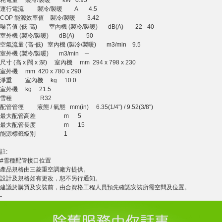
運行電流 製冷/製暖 A 4.5
COP 能源效率值 製冷/製暖 3.42
噪音值 (低-高) 室內機 (製冷/製暖) dB(A) 22 - 40
室外機 (製冷/製暖) dB(A) 50
空氣流量 (高-低) 室內機 (製冷/製暖) m3/min 9.5
室外機 (製冷/製暖) m3/min ─
尺寸 (高 x 闊 x 深) 室內機 mm 294 x 798 x 230
室外機 mm 420 x 780 x 290
淨重 室內機 kg 10.0
室外機 kg 21.5
雪種 R32
配管管徑 液態 / 氣態 mm(in) 6.35(1/4") / 9.52(3/8")
最大配管高差 m 5
最大配管長度 m 15
能源標籤級別 1
註:
#雪種配管接口位置
產品規格由三菱重空調廠方提供。
設計及規格如有更改，恕不另行通知。
建議於購買及安裝前，由合資格工程人員預先確認安裝所需空間及位置。
-