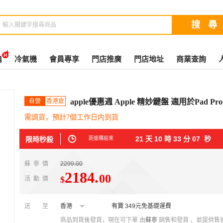
扇
冷氣機
會員專享
門店推廣
門店地址
商業查詢
自營
香港倉
apple優惠週 Apple 精妙鍵盤 適用於Pad Pro
需調貨，預計7個工作日内到貨
21
天
10
時
33
分
07
秒
限時秒殺
距搶購結束
蘇寧價
2299.00
2184
.
00
$
活動價
送至
香港
有貨
349元免基礎運費
商品到貨後發貨，現在可下單
由
蘇寧
銷售和發貨 ，並提供售