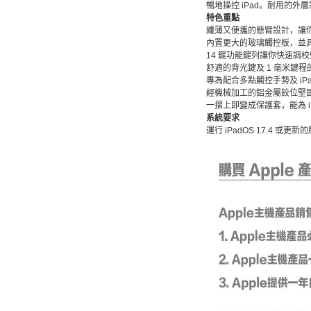
暢地操控 iPad。耐用的外層
特色重點
纖薄又便攜的懸臂設計，讓
內置更大的玻璃觸控板，並
14 鍵功能鍵列讓你快速調
舒適的背光鍵及 1 毫米鍵
專為配合多點觸控手勢及 iP
經機械加工的鋁金屬鉸位堅固耐
一摺上即變成保護套，能為 i
系統要求
運行 iPadOS 17.4 或更新的版