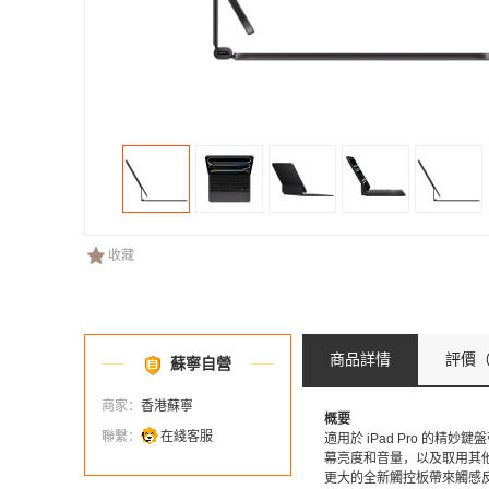
收藏
商品詳情
評價
（
蘇寧自營
商家：
香港蘇寧
概要
聯繫：
在綫客服
適用於 iPad Pro 的
幕亮度和音量，以及取用其他
更大的全新觸控板帶來觸感