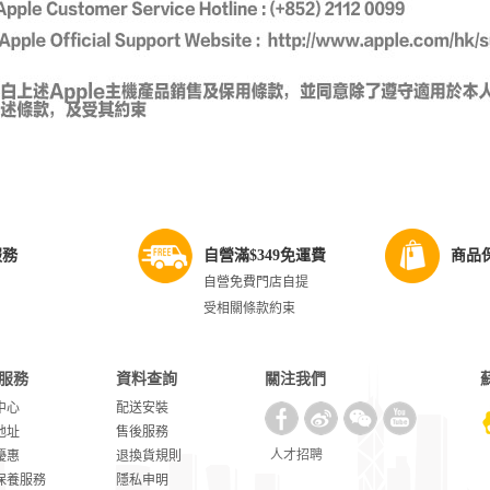
服務
自營滿$349免運費
商品
自營免費門店自提
受相關條款約束
服務
資料查詢
關注我們
中心
配送安裝
地址
售後服務
人才招聘
優惠
退換貨規則
保養服務
隱私申明