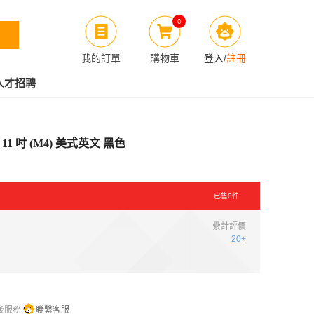
0
我的訂單
購物車
登入
/
註冊
人才招聘
 11 吋 (M4) 美式英文 黑色
已售
0
件
纍計評價
20+
後服務
聯繫客服