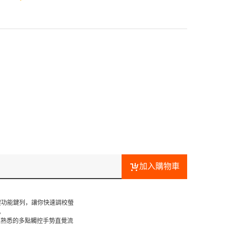
加入購物車
 鍵功能鍵列，讓你快速調校螢
。
已熟悉的多點觸控手勢直覺流