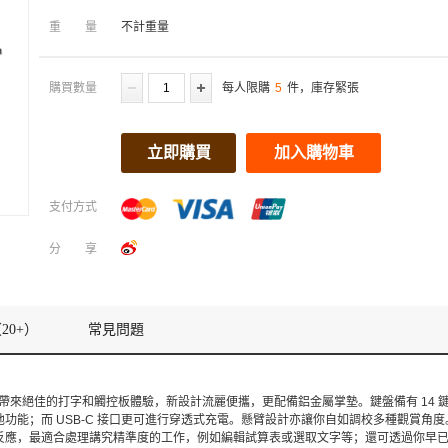
重量
不計重量
購買數量
每人限購
5
件，庫存緊張
立即購買
加入購物車
支付方式
分享
20+）
常見問題
精妙鍵盤帶來絕佳的打字和觸控板體驗，新設計流麗便攜，更配備鋁金屬掌墊。鍵盤備有 14
功能；而 USB‑C 接口更可進行穿透式充電。懸臂設計亦讓你自如調校多種觀賞角度
反應，最適合處理講究精準度的工作，例如編輯試算表或選取文字等；還可透過你早