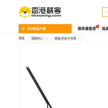

全部商品分類
蘋果優惠週
風
電腦
>
電腦辦公
>
鍵盤/滑鼠/手寫筆