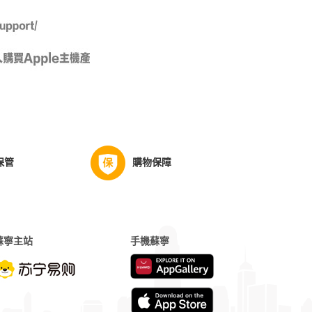
保管
購物保障
蘇寧主站
手機蘇寧