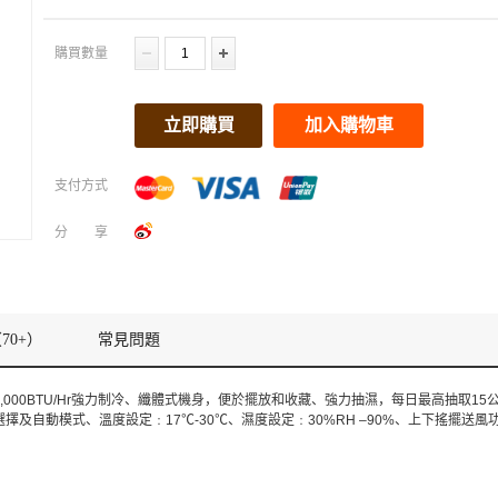
購買數量
立即購買
加入購物車
支付方式
分享
70+）
常見問題
000BTU/Hr強力制冷、纖體式機身，便於擺放和收藏、強力抽濕，每日最高抽取15公升(
及自動模式、溫度設定﹕17℃-30℃、濕度設定﹕30%RH –90%、上下搖擺送風功