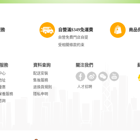
服務
自營滿$349免運費
商品
自營免費門店自提
受相關條款約束
服務
資料查詢
關注我們
中心
配送安裝
地址
售後服務
人才招聘
優惠
退換貨規則
保養服務
隱私申明
咨詢