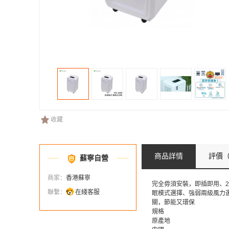
收藏
商品詳情
評價
（
蘇寧自營
商家：
香港蘇寧
完全毋須安裝，即插即用、2,
聯繫：
在綫客服
眠模式選擇、強弱兩級風力選擇
關，節能又環保
規格
原產地