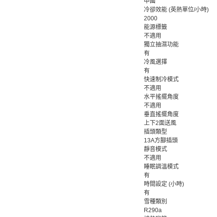
中國
冷卻效能 (英熱單位/小時)
2000
能源標籤
不適用
獨立抽濕功能
有
冷風選擇
有
快速制冷模式
不適用
水平搖擺角度
不適用
垂直搖擺角度
上下2面送風
插頭類型
13A方腳插頭
靜音模式
不適用
睡眠調溫模式
有
時間設定 (小時)
有
雪種類別
R290a