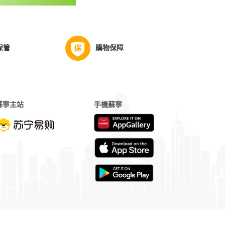
保管
購物保障
蘇寧主站
手機蘇寧