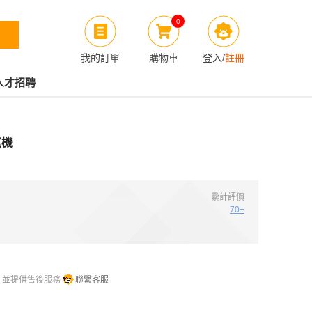
0
我的訂單
購物車
登入
/
註冊
人才招聘
氣機
纍計評價
70+
，並提供售後服務
聯繫客服