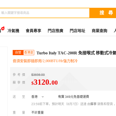
扇
冷氣機
會員專享
門店推廣
門店地址
商業查詢
自營
香港倉
Turbo Italy TAC-200R 免接喉式 移動式冷
毋須安裝即插即用/2,000BTU/Hr強力制冷
參考價
$3698.00
3120
.
00
$
蘇寧價
送至
香港
有貨
349元免基礎運費
23:59前下單，預計明天（8月7日）送達
由
蘇寧
銷售和發貨 
重量
不計重量