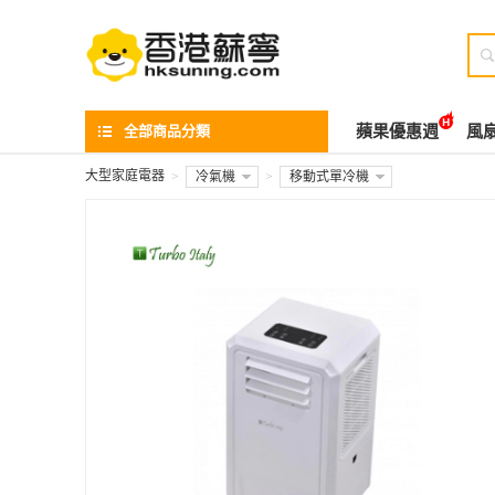

全部商品分類
蘋果優惠週
風
大型家庭電器
>
冷氣機
>
移動式單冷機