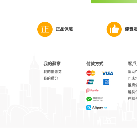
正品保障
優質
我的蘇寧
付款方式
客戶
我的優惠券
幫助
我的積分
門店
推廣
延長
在線