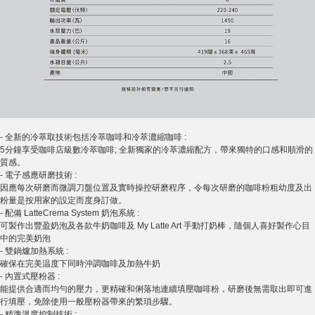
- 全新的冷萃取技術包括冷萃咖啡和冷萃濃縮咖啡 :
5分鐘享受咖啡店級數冷萃咖啡; 全新獨家的冷萃濃縮配方，帶來獨特的口感和順滑的
質感。
- 電子感應研磨技術 :
因應每次研磨而微調刀盤位置及實時操控研磨程序，令每次研磨的咖啡粉粗幼度及出
粉量是按用家的設定而度身訂做。
- 配備 LatteCrema System 奶泡系統 :
可製作出豐盈奶泡及各款牛奶咖啡及 My Latte Art 手動打奶棒，隨個人喜好製作心目
中的完美奶泡
- 雙鍋爐加熱系統 :
確保在完美温度下同時沖調咖啡及加熱牛奶
- 內置式壓粉器 :
能提供合適而均勻的壓力，更精確和俐落地連續填壓咖啡粉，研磨後無需取出即可進
行填壓，免除使用一般壓粉器帶來的繁瑣步驟。
- 精準溫度控制技術 :