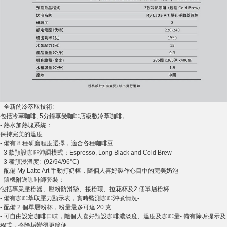
- 全新的冷萃取技術:
包括冷萃咖啡, 5分鐘享受咖啡店級數冷萃咖啡。
- 熱水加熱塊系統：
保持完美的溫度
- 備有 8 種研磨程度選擇，適合各種咖啡豆
- 3 款預設咖啡沖調模式：Espresso, Long Black and Cold Brew
- 3 種預浸溫度: (92/94/96°C)
- 配備 My Latte Art 手動打奶棒，隨個人喜好製作心目中的完美奶泡
- 隨機附送咖啡師套裝：
包括專業壓粉器、壓粉防滑墊、接粉環、拉花杯及2 個單層粉杯
- 備有咖啡萃取壓力顯示表，實時監測咖啡沖煮情況-
- 配備 2 個單層粉杯，粉量最多可達 20 克
- 可自由設定咖啡口味，隨個人喜好預設咖啡濃淡度、溫度及咖啡量- 備有除垢提示及
程式，令除垢變得更簡便