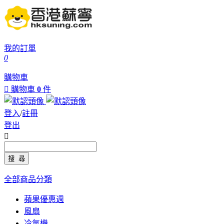
我的訂單
0
購物車

購物車
0
件
登入
/
註冊
登出

全部商品分類
蘋果優惠週
風扇
冷氣機