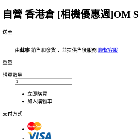
自營
香港倉
[相機優惠週]OM SY
送至
由
蘇寧
銷售和發貨 ，並提供售後服務
聯繫客服
重量
購買數量
立即購買
加入購物車
支付方式