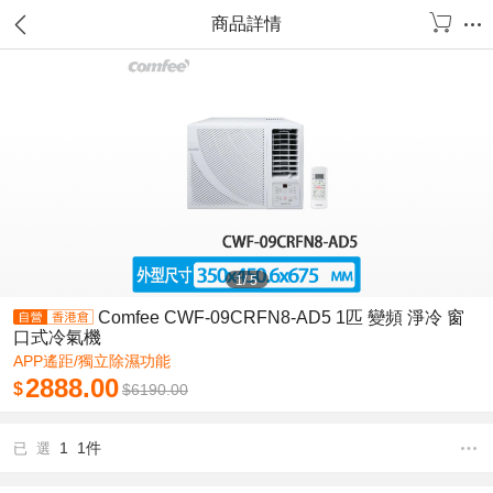
商品詳情
1
/
5
Comfee CWF-09CRFN8-AD5 1匹 變頻 淨冷 窗
口式冷氣機
APP遙距/獨立除濕功能
2888.00
$
$
6190.00
1 1件
已 選