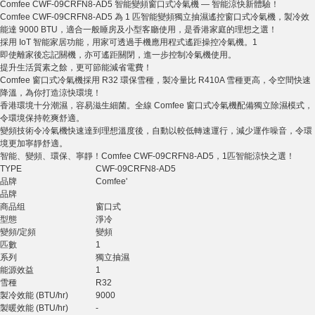
Comfee CWF-09CRFN8-AD5 智能變頻窗口式冷氣機 — 智能涼快新體驗！
Comfee CWF-09CRFN8-AD5 為 1 匹智能變頻獨立抽濕遙控窗口式冷氣機，製冷效
能達 9000 BTU，適合一般睡房及小型客廳使用，是香港家庭的理想之選！
採用 IoT 智能家居功能，用家可透過手機應用程式遙距操控冷氣機。1
即使離家後忘記關機，亦可遙距關閉，進一步控制冷氣機使用。
提升生活質素之餘，更可節能減省電費！
Comfee 窗口式冷氣機採用 R32 環保雪種，製冷量比 R410A 雪種更高，令空間快速
降溫，為你打造涼快環境！
香港環境十分潮濕，容易滋生細菌。全線 Comfee 窗口式冷氣機配備獨立除濕模式，
令環境保持乾爽舒適。
變頻技術令冷氣機快速達到理想溫度後，自動以較低轉速運行，減少運作噪音，令環
境更加寧靜舒適。
智能、變頻、環保、寧靜！Comfee CWF-09CRFN8-AD5，1匹智能涼快之選！
TYPE
CWF-09CRFN8-AD5
品牌
Comfee'
品牌
商品组
窗口式
型態
淨冷
變頻/定頻
變頻
匹數
1
系列
獨立抽濕
能源效益
1
雪種
R32
製冷效能 (BTU/hr)
9000
製暖效能 (BTU/hr)
-