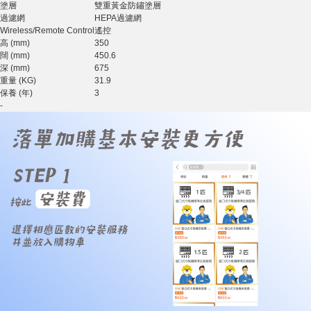
塗層
雙重黃金防鏽塗層
過濾網
HEPA過濾網
Wireless/Remote Control
遙控
高 (mm)
350
闊 (mm)
450.6
深 (mm)
675
重量 (KG)
31.9
保養 (年)
3
-