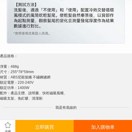
產品規格：
淨重：488g
尺寸：255*78*59mm
材質：ABS尼龍玻纖 不鏽鋼濾網
額定電壓：220-240V
額定功率：1400W
配件：產品主體、說明書、快乾磁吸風嘴、
磁吸支架、免釘膠、清潔刷
我是有底線的
立即購買
加入購物車