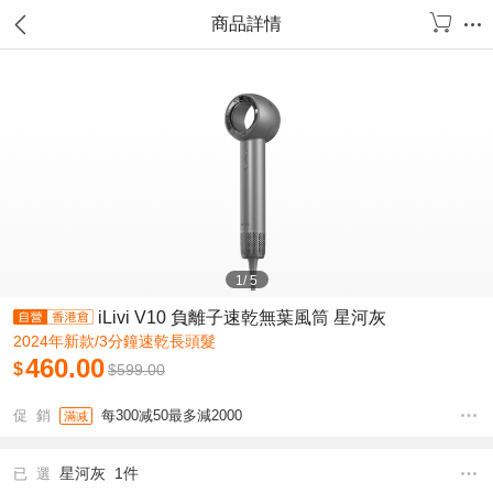
商品詳情
1
/
5
iLivi V10 負離子速乾無葉風筒 星河灰
2024年新款/3分鐘速乾長頭髮
460.00
$
$
599.00
促 銷
每300减50最多減2000
滿减
星河灰 1件
已 選