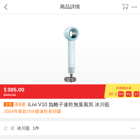
商品詳情
1
/
5
距搶購結束
385.00
$
00
00
41
14
天
:
:
$
599.00
iLivi V10 負離子速乾無葉風筒 冰川藍
2024年新款/3分鐘速乾長頭髮
冰川藍 1件
已 選