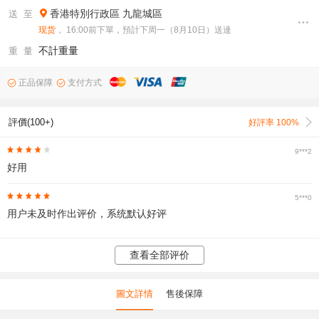
香港特別行政區
九龍城區
送 至
现货
， 16:00前下單，預計下周一（8月10日）送達
不計重量
重 量
正品保障
支付方式
評價(100+)
好評率 100%
9***2
好用
5***0
用户未及时作出评价，系统默认好评
查看全部评价
圖文詳情
售後保障