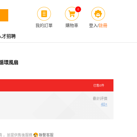
0
我的訂單
購物車
登入
/
註冊
人才招聘
變頻循環風扇
已售
0
件
纍計評價
40+
貨 ，並提供售後服務
聯繫客服