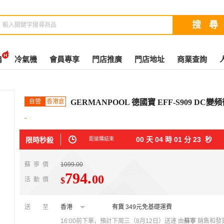
扇
冷氣機
會員專享
門店推廣
門店地址
商業查詢
自營
香港倉
GERMANPOOL 德國寶 EFF-S909 DC
-
00
天
04
時
01
分
21
秒
限時秒殺
距搶購結束
蘇寧價
1099.00
794
.
00
$
活動價
送至
香港
有貨
349元免基礎運費
16:00前下單，預計下周三（8月12日）送達
由
蘇寧
銷售和發