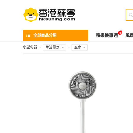

全部商品分類
蘋果優惠週
風
小型電器
>
生活電器
>
風扇