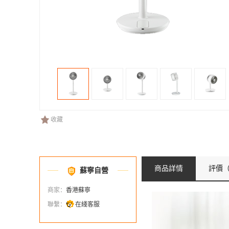
收藏
商品詳情
評價
（
蘇寧自營
商家：
香港蘇寧
聯繫：
在綫客服