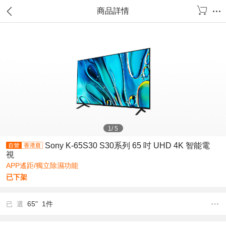
商品詳情
1
/
5
Sony K-65S30 S30系列 65 吋 UHD 4K 智能電
視
APP遙距/獨立除濕功能
已下架
65" 1件
已 選