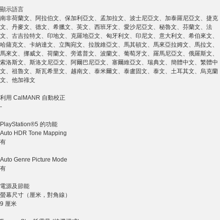
顯示語言
南非荷蘭文、阿拉伯文、保加利亞文、孟加拉文、波士尼亞文、加泰羅尼亞文、捷克
文、丹麥文、德文、希臘文、英文、西班牙文、愛沙尼亞文、秘魯文、芬蘭文、法
文、古吉拉特文、印地文、克羅地亞文、匈牙利文、印尼文、意大利文、希伯來文、
哈薩克文、卡納達文、立陶宛文、拉脫維亞文、馬其頓文、馬來亞拉姆文、馬拉文、
馬來文、挪威文、荷蘭文、旁遮普文、波蘭文、葡萄牙文、羅馬尼亞文、俄羅斯文、
索洛斯文、斯洛文尼亞文、阿爾巴尼亞文、塞爾維亞文、瑞典文、簡體中文、繁體中
文、祖魯文、斯瓦希里文、越南文、泰米爾文、泰盧固文、泰文、土耳其文、烏克蘭
文、他加祿文
利用 CalMANR 自動校正
-
PlayStation®5 的功能
Auto HDR Tone Mapping
有
Auto Genre Picture Mode
有
電源及節能
螢幕尺寸（厘米，對角線）
9 厘米