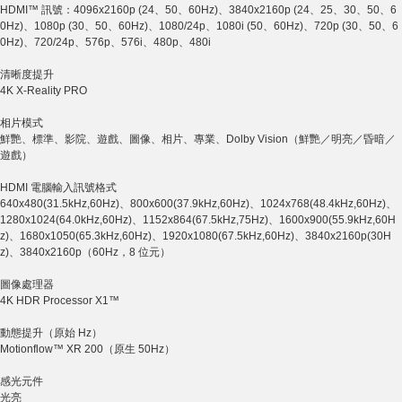
HDMI™ 訊號：4096x2160p (24、50、60Hz)、3840x2160p (24、25、30、50、6
0Hz)、1080p (30、50、60Hz)、1080/24p、1080i (50、60Hz)、720p (30、50、6
0Hz)、720/24p、576p、576i、480p、480i
清晰度提升
4K X-Reality PRO
相片模式
鮮艷、標準、影院、遊戲、圖像、相片、專業、Dolby Vision（鮮艷／明亮／昏暗／
遊戲）
HDMI 電腦輸入訊號格式
640x480(31.5kHz,60Hz)、800x600(37.9kHz,60Hz)、1024x768(48.4kHz,60Hz)、
1280x1024(64.0kHz,60Hz)、1152x864(67.5kHz,75Hz)、1600x900(55.9kHz,60H
z)、1680x1050(65.3kHz,60Hz)、1920x1080(67.5kHz,60Hz)、3840x2160p(30H
z)、3840x2160p（60Hz，8 位元）
圖像處理器
4K HDR Processor X1™
動態提升（原始 Hz）
Motionflow™ XR 200（原生 50Hz）
感光元件
光亮