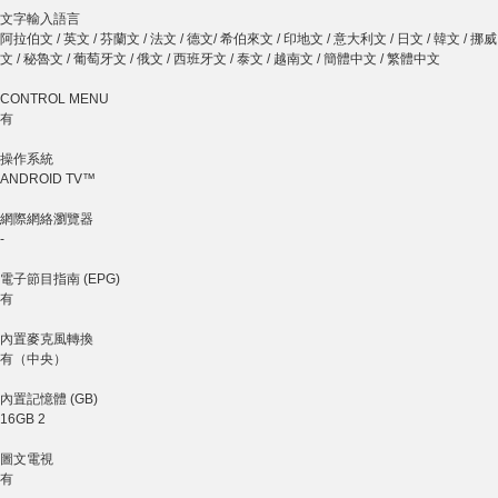
文字輸入語言
阿拉伯文 / 英文 / 芬蘭文 / 法文 / 德文/ 希伯來文 / 印地文 / 意大利文 / 日文 / 韓文 / 挪威
文 / 秘魯文 / 葡萄牙文 / 俄文 / 西班牙文 / 泰文 / 越南文 / 簡體中文 / 繁體中文
CONTROL MENU
有
操作系統
ANDROID TV™
網際網絡瀏覽器
-
電子節目指南 (EPG)
有
內置麥克風轉換
有（中央）
內置記憶體 (GB)
16GB 2
圖文電視
有