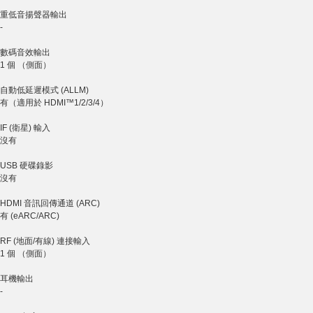
重低音揚聲器輸出
-
數碼音效輸出
1 個 （側面）
自動低延遲模式 (ALLM)
有（適用於 HDMI™1/2/3/4）
IF (衛星) 輸入
沒有
USB 硬碟錄影
沒有
HDMI 音訊回傳通道 (ARC)
有 (eARC/ARC)
RF (地面/有線) 連接輸入
1 個 （側面）
耳機輸出
-