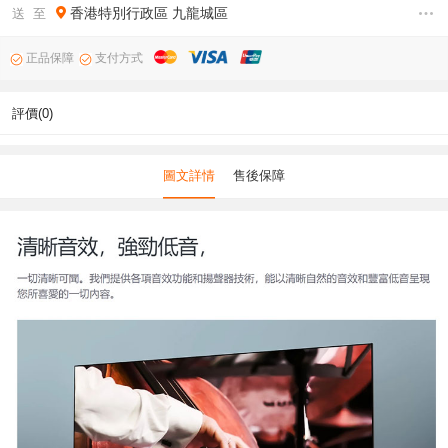
香港特別行政區
九龍城區
送 至
正品保障
支付方式
評價(0)
圖文詳情
售後保障