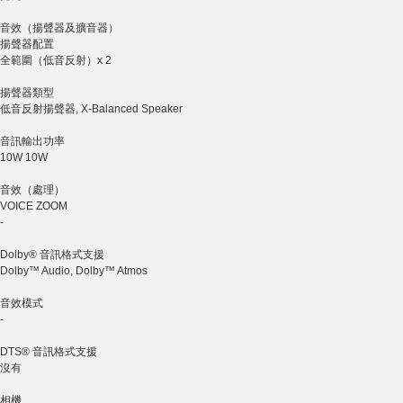
音效（揚聲器及擴音器）
揚聲器配置
全範圍（低音反射）x 2
揚聲器類型
低音反射揚聲器, X-Balanced Speaker
音訊輸出功率
10W 10W
音效（處理）
VOICE ZOOM
-
Dolby® 音訊格式支援
Dolby™ Audio, Dolby™ Atmos
音效模式
-
DTS® 音訊格式支援
沒有
相機