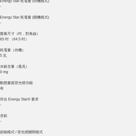
Energy Star 耗電量 (待機模式)
-
Energy Star 耗電量 (開機模式)
-
螢幕尺寸（吋，對角線）
65 吋 （64.5 吋）
耗電量（待機）
5 瓦
水銀含量（毫克）
0 mg
動態畫面背光燈功能
有
符合 Energy Star® 要求
-
含鉛
-
節能模式 / 背光燈關閉模式