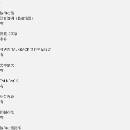
-
協助功能
語音說明（聲述場景）
有
隱藏式字幕
字幕
可透過 TALKBACK 進行初始設定
有
文字放大
有
TALKBACK
有
語音搜尋
有
開關存取
有
協助功能捷徑