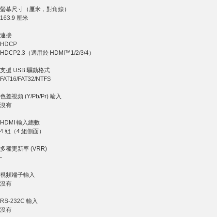
螢幕尺寸（厘米，對角線）
163.9 厘米
連接
HDCP
HDCP2.3（適用於 HDMI™1/2/3/4）
支援 USB 驅動格式
FAT16/FAT32/NTFS
色差視頻 (Y/Pb/Pr) 輸入
沒有
HDMI 輸入總數
4 組（4 組側面）
多種更新率 (VRR)
-
視頻端子輸入
沒有
RS-232C 輸入
沒有