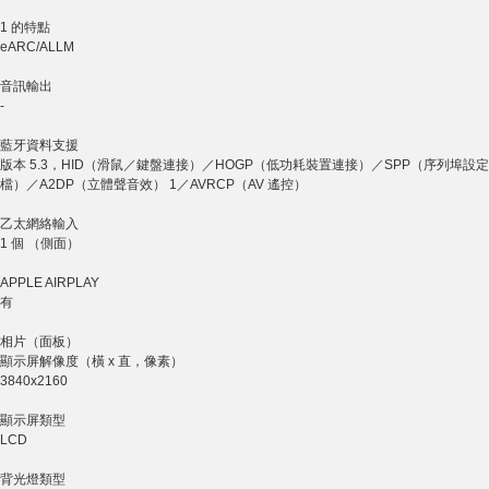
1 的特點
eARC/ALLM
音訊輸出
-
藍牙資料支援
版本 5.3，HID（滑鼠／鍵盤連接）／HOGP（低功耗裝置連接）／SPP（序列埠設定
檔）／A2DP（立體聲音效） 1／AVRCP（AV 遙控）
乙太網絡輸入
1 個 （側面）
APPLE AIRPLAY
有
相片（面板）
顯示屏解像度（橫 x 直，像素）
3840x2160
顯示屏類型
LCD
背光燈類型