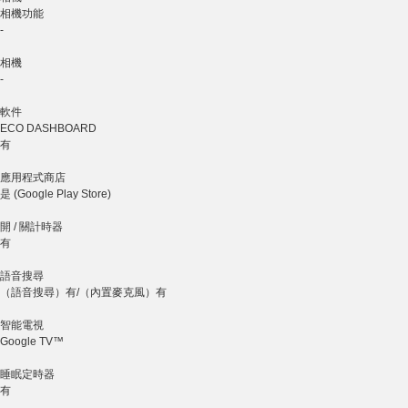
相機功能
-
相機
-
軟件
ECO DASHBOARD
有
應用程式商店
是 (Google Play Store)
開 / 關計時器
有
語音搜尋
（語音搜尋）有/（內置麥克風）有
智能電視
Google TV™
睡眠定時器
有