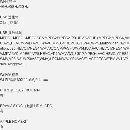
WI-FI 頻率
4GHz/5GHz/6GHz
USB 連接埠
2 個（側面）
USB 播放編碼
MPEG1:MPEG1/MPEG2 PS:MPEG2/MPEG2 TS(HDV,AVCHD):MPEG2,MPEG4,AV
C,AVS,HEVC/MP4(XAVC S):AVC,MPEG4,HEVC,AV1,VP8,WMV,MotionJpeg,/AVI:M
otionJpeg,HEVC,MPEG4,WMV,AVC,VP8/ASF(WMV)/MOV:AVC,HEVC,MPEG4,WM
V/MKV:AVC,MPEG4,VP8,HEVC,VP9,WMV,AV1,3GPP:MPEG4,AVC,HEVC,MPEG2,
WMV,VP8,AV1/MP3/ASF(WMA)/LPCM/WAV/MP4AAC/FLAC/JPEG/WEBM:AV1,VP
9/AC4/ogg/AAC
Wi-Fi® 標準
Wi-Fi 認證 802.11a/b/g/n/ac/ax
CHROMECAST BUILT-IN
有
BRAVIA SYNC（包括 HDMI-CEC）
有
APPLE HOMEKIT
有