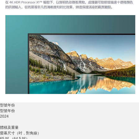
型號年份
型號年份
2024
體積及重量
螢幕尺寸（吋，對角線）
65 吋 （64.5 吋）