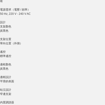
有
電源需求（電壓 / 頻率）
50 Hz, 220 V - 240 V AC
設計
支架顏色
炭黑色
支架位置
單向位置（外側）
遙控
標準遙控
邊框顏色
炭黑色
邊框設計
平滑的表面
站立設計
窄邊支架
內置調諧器