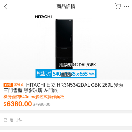
商品詳情
1
/
5
HITACHI 日立 HR3N5342DAL GBK 269L 變頻
三門雪櫃 黑影玻璃 左門鉸
機身僅闊540mm/觸控式操作面板
6380.00
$
$
7980.00
1件
已 選