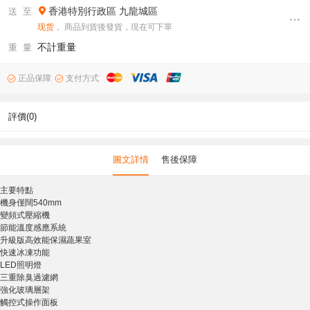
香港特別行政區
九龍城區
送 至
现货
， 商品到貨後發貨，現在可下單
不計重量
重 量
正品保障
支付方式
評價(0)
圖文詳情
售後保障
主要特點
機身僅闊540mm
變頻式壓縮機
節能溫度感應系統
升級版高效能保濕蔬果室
快速冰凍功能
LED照明燈
三重除臭過濾網
強化玻璃層架
觸控式操作面板