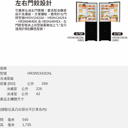
規格
型號 HR3N5342DAL
冷凍星級
容量 [ISO] 公升 269
冷藏室 公升 226
冰凍室 公升 43
產品主機體尺寸
(接駁位及凸出部分不計算在內)
闊 毫米 540
高 毫米 1,735