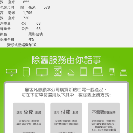
深 毫米 655
包裝尺吋 闊 毫米 578
高 毫米 1,796
深 毫米 730
淨重量 公斤 63
總重量 公斤 68
顏色 黑影玻璃
保用
全機
年
5
變頻式壓縮機
年
10