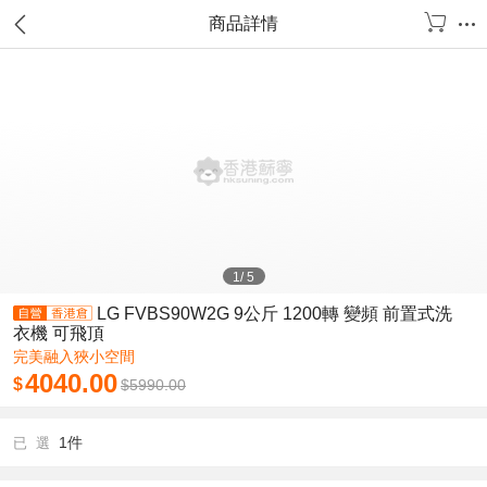
商品詳情
1
/
5
LG FVBS90W2G 9公斤 1200轉 變頻 前置式洗
衣機 可飛頂
完美融入狹小空間
4040.00
$
$
5990.00
1件
已 選