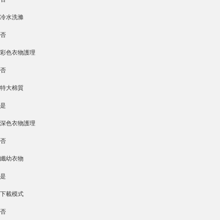
冷水洗滌
否
彩色衣物護理
否
特大棉質
是
深色衣物護理
否
纖幼衣物
是
下載模式
否