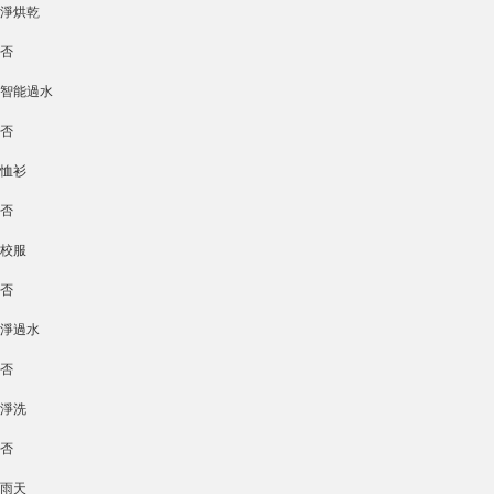
淨烘乾
否
智能過水
否
恤衫
否
校服
否
淨過水
否
淨洗
否
雨天