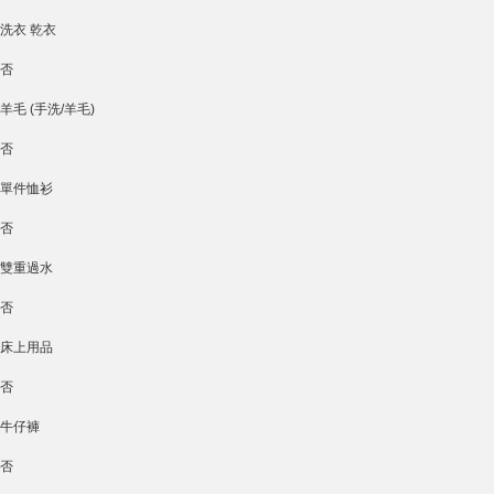
洗衣 乾衣
否
羊毛 (手洗/羊毛)
否
單件恤衫
否
雙重過水
否
床上用品
否
牛仔褲
否