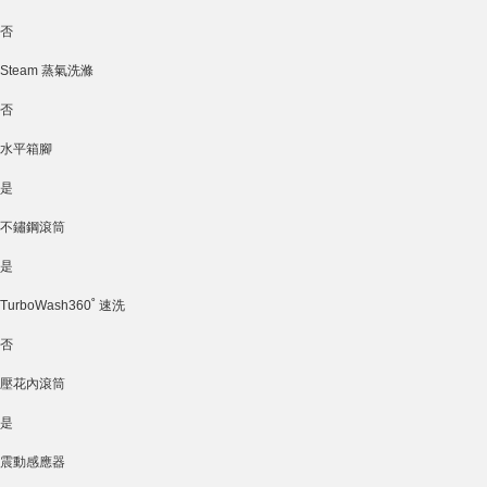
否
Steam 蒸氣洗滌
否
水平箱腳
是
不鏽鋼滾筒
是
TurboWash360˚ 速洗
否
壓花內滾筒
是
震動感應器