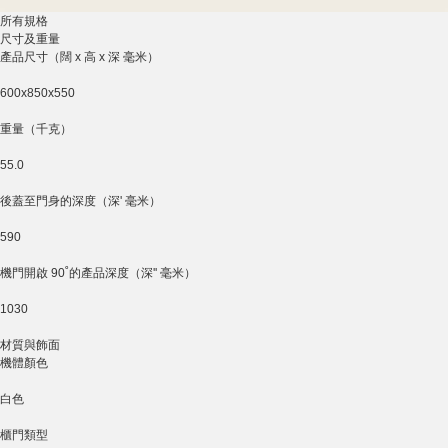
所有規格
尺寸及重量
產品尺寸（闊 x 高 x 深 毫米）
600x850x550
重量（千克）
55.0
後蓋至門身的深度（深' 毫米）
590
機門開啟 90˚的產品深度（深'' 毫米）
1030
材質與飾面
機體顏色
白色
櫃門類型