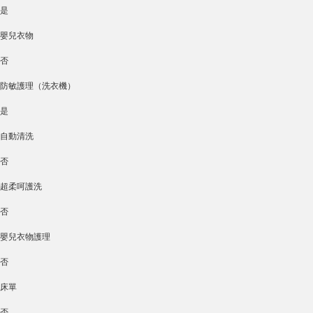
是
嬰兒衣物
否
防敏護理（洗衣機）
是
自動清洗
否
超柔呵護洗
否
嬰兒衣物護理
否
床單
否