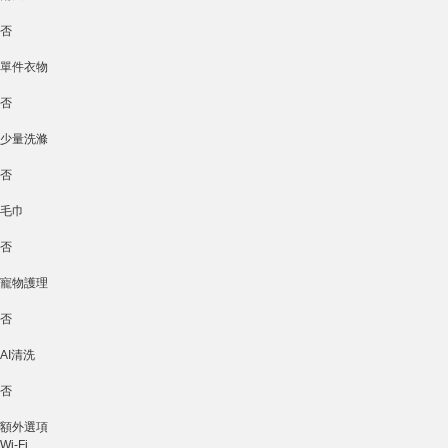
否
單件衣物
否
少量洗滌
否
毛巾
否
寵物護理
否
AI清洗
否
額外選項
Wi-Fi