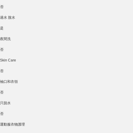
否
過水 脫水
是
夜間洗
否
Skin Care
否
袖口和衣領
否
只脱水
否
運動服衣物護理