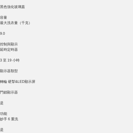
黑色強化玻璃蓋
容量
最大洗衣量（千克）
9.0
控制與顯示
延時定時器
3 至 19 小時
顯示器類型
轉輪 硬掣&LED顯示屏
門鎖顯示器
是
功能
妙手 6 重洗
是