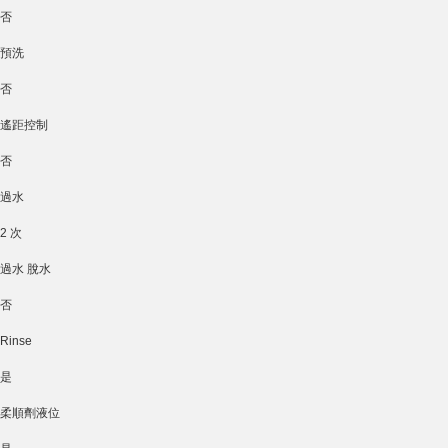
否
預洗
否
遙距控制
否
過水
2 次
過水 脫水
否
Rinse
是
柔順劑液位