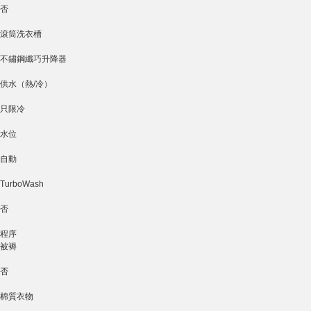
否
滾筒洗衣槽
不鏽鋼纖巧升降器
供水（熱/冷）
只限冷
水位
自動
TurboWash
否
程序
被褥
否
棉質衣物