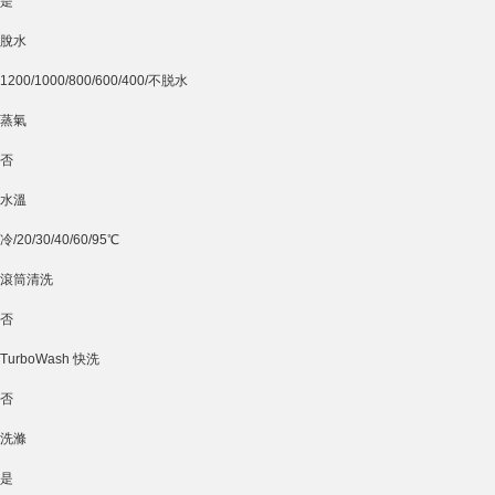
是
脫水
1200/1000/800/600/400/不脱水
蒸氣
否
水溫
冷/20/30/40/60/95℃
滾筒清洗
否
TurboWash 快洗
否
洗滌
是