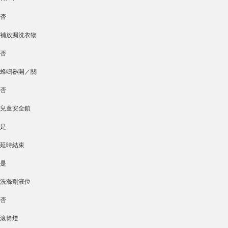
否
補放漏洗衣物
否
蜂鳴器開／關
否
兒童安全鎖
是
延時結束
是
洗滌劑液位
否
滾筒燈