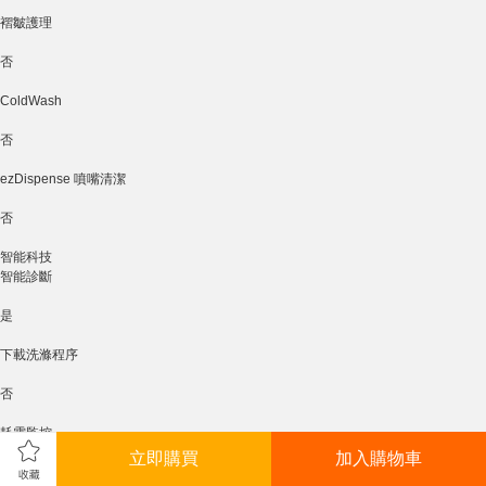
褶皺護理
否
ColdWash
否
ezDispense 噴嘴清潔
否
智能科技
智能診斷
是
下載洗滌程序
否
耗電監控
立即購買
加入購物車
否