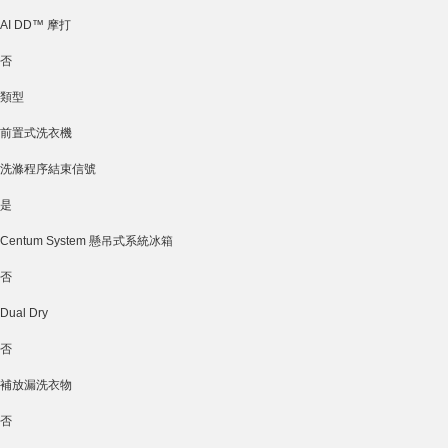
AI DD™ 摩打
否
類型
前置式洗衣機
洗滌程序結束信號
是
Centum System 懸吊式系統冰箱
否
Dual Dry
否
補放漏洗衣物
否