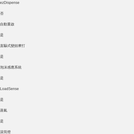
ezDispense
否
自動重啟
是
直驅式變頻摩打
是
泡沫感應系統
是
LoadSense
是
蒸氣
是
滾筒燈