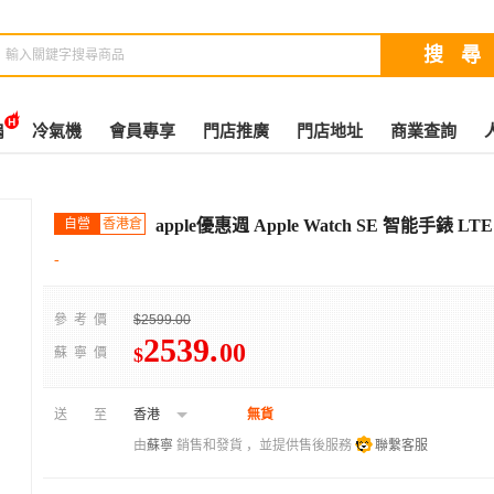
扇
冷氣機
會員專享
門店推廣
門店地址
商業查詢
自營
香港倉
apple優惠週 Apple Watch SE 智能手錶
-
參考價
$2599.00
2539
.
00
$
蘇寧價
送至
香港
無貨
由
蘇寧
銷售和發貨 ，並提供售後服務
聯繫客服