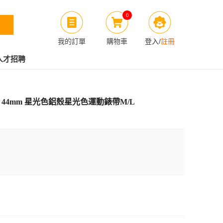
0
我的訂單
購物車
登入
/
註冊
人才招聘
 LTE 44mm 星光色鋁殼星光色運動錶帶M/L