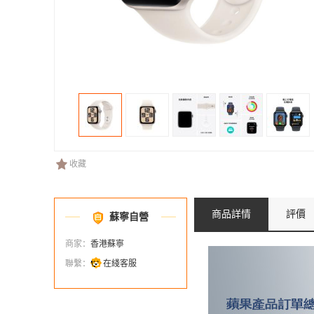
收藏
商品詳情
評價
蘇寧自營
商家：
香港蘇寧
聯繫：
在綫客服