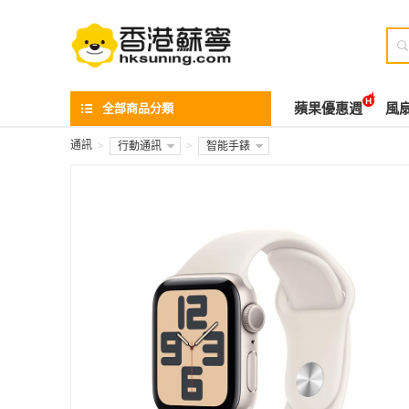

全部商品分類
蘋果優惠週
風
通訊
>
行動通訊
>
智能手錶