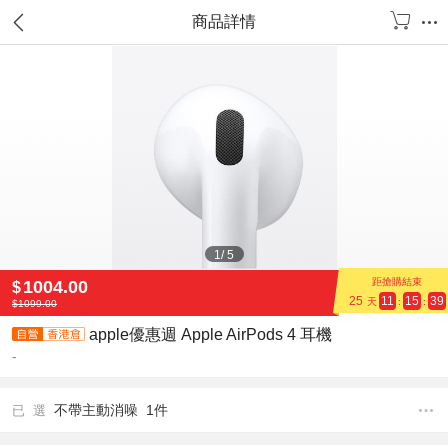
商品詳情
1
/
5
距搶購結束
1004.00
$
25
11
15
39
天
:
:
$
1099.00
apple優惠週 Apple AirPods 4 耳機
-
不帶主動消噪 1件
已 選