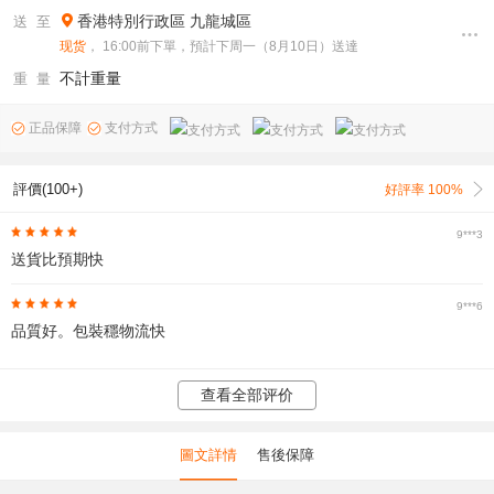
香港特別行政區
九龍城區
送 至
现货
， 16:00前下單，預計下周一（8月10日）送達
不計重量
重 量
正品保障
支付方式
評價(100+)
好評率 100%
9***3
送貨比預期快
9***6
品質好。包裝穩物流快
查看全部评价
圖文詳情
售後保障