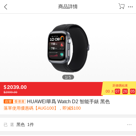
商品詳情
1
/
5
距搶購結束
2039.00
$
00
07
26
05
天
:
:
$
2999.00
HUAWEI華爲 Watch D2 智能手錶 黑色
落單使用優惠碼【AUG100】，即減$100
黑色 1件
已 選