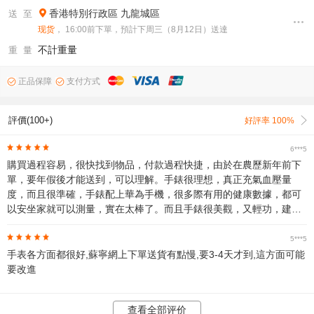
香港特別行政區
九龍城區
送 至
现货
， 16:00前下單，預計下周三（8月12日）送達
不計重量
重 量
正品保障
支付方式
評價(100+)
好評率 100%
6***5
購買過程容易，很快找到物品，付款過程快捷，由於在農歷新年前下
單，要年假後才能送到，可以理解。手錶很理想，真正充氣血壓量
度，而且很準確，手錶配上華為手機，很多際有用的健康數據，都可
以安坐家就可以測量，實在太棒了。而且手錶很美觀，又輕功，建議
每位長者都應一手一隻。
5***5
手表各方面都很好,蘇寧網上下單送貨有點慢,要3-4天才到,這方面可能
要改進
查看全部评价