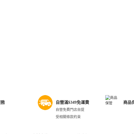
服務
自營滿$349免運費
商品
自營免費門店自提
受相關條款約束