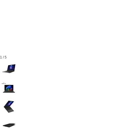
1
/
5