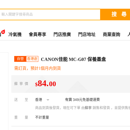
扇
冷氣機
會員專享
門店推廣
門店地址
商業查詢
自營
香港倉
CANON佳能 MC-G07 保養墨盒
需訂貨，預計1個月内到貨
84
.
00
$
蘇寧價
送至
香港
有貨
349元免基礎運費
商品到貨後發貨，現在可下單
由
蘇寧
銷售和發貨 ，並提供售
重量
不計重量