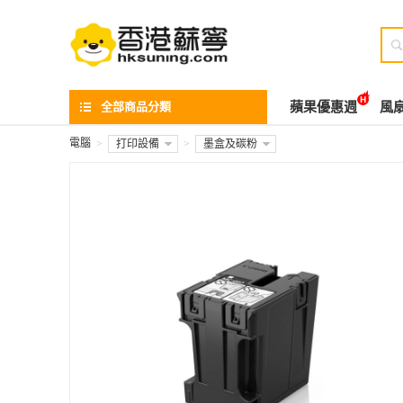

全部商品分類
蘋果優惠週
風
電腦
>
打印設備
>
墨盒及碳粉