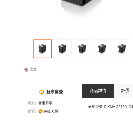
收藏
商品詳情
評價
蘇寧自營
商家：
香港蘇寧
適用型號: PIXMA G3780, G
聯繫：
在綫客服