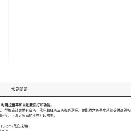
常見問題
.3 吋觸控螢幕和自動雙面打印功能。
身小巧慳位。型格設計更備有白色，黑色和紅色三色機身選擇。更配備六色墨水系統提供高質
i-Fi連接，可滿足家庭的所有打印需要。
 10 ipm (黑白/彩色)