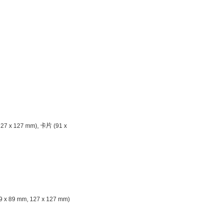
 127 x 127 mm), 卡片 (91 x
89 x 89 mm, 127 x 127 mm)