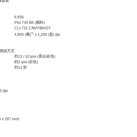
 無線直連
6,656
PGI-730 BK (顏料)
CLI-731 C/M/Y/BK/GY
*1
4,800 (橫)
x 1,200 (直) dpi
度測試方式
約15 / 10 ipm (黑白/彩色)
約3 ipm (彩色)
約13 秒
0 dpi
6 x 297 mm)