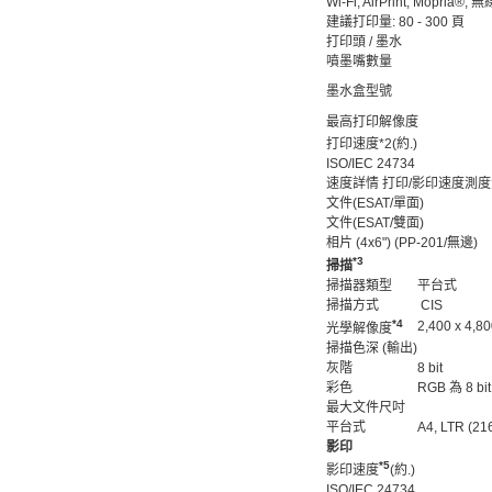
Wi-Fi, AirPrint, Mopria®,
建議打印量: 80 - 300 頁
打印頭 / 墨水
噴墨嘴數量
墨水盒型號
最高打印解像度
打印速度*2(約.)
ISO/IEC 24734
速度詳情 打印/影印速度測
文件(ESAT/單面)
文件(ESAT/雙面)
相片 (4x6") (PP-201/無邊)
*3
掃描
掃描器類型
平台式
掃描方式
CIS
*4
2,400 x 4,80
光學解像度
掃描色深 (輸出)
灰階
8 bit
彩色
RGB 為 8 bit
最大文件尺吋
平台式
A4, LTR (21
影印
*5
影印速度
(約.)
ISO/IEC 24734