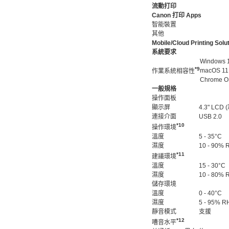
流動打印
Canon 打印 Apps
智能裝置
其他
Mobile/Cloud Printing Solu
系統要求
Windows 11
*9
macOS 11.
作業系統相容性
Chrome O
一般規格
操作面板
顯示屏
4.3" LCD
連接介面
USB 2.0
*10
操作環境
溫度
5 - 35°C
濕度
10 - 90
*11
建議環境
溫度
15 - 30°C
濕度
10 - 80
儲存環境
溫度
0 - 40°C
濕度
5 - 95%
靜音模式
支援
*12
嘈音水平