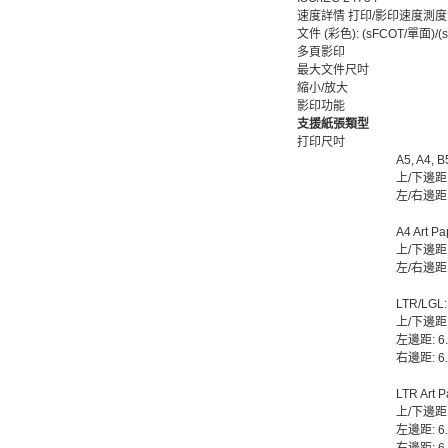
速度詳情 打印/影印速度測
文件 (彩色): (sFCOT/單面)/(
多頁影印
最大文件尺吋
縮小/放大
影印功能
支援紙張類型
打印尺吋
A5, A4, B
上/下邊距:
左/右邊距:
A4 Art Pa
上/下邊距:
左/右邊距:
LTR/LGL
上/下邊距:
左邊距: 6
右邊距: 6
LTR Art 
上/下邊距:
左邊距: 6