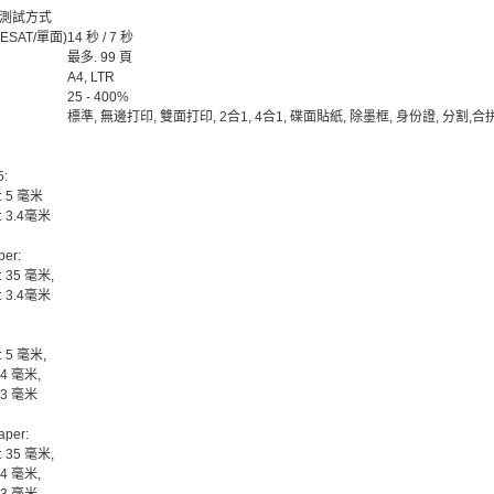
度測試方式
sESAT/單面)
14 秒 / 7 秒
最多. 99 頁
A4, LTR
25 - 400%
標準, 無邊打印, 雙面打印, 2合1, 4合1, 碟面貼紙, 除墨框, 身份證, 分割,合
5:
 5 毫米
 3.4毫米
per:
 35 毫米,
 3.4毫米
:
 5 毫米,
.4 毫米,
.3 毫米
Paper:
 35 毫米,
.4 毫米,