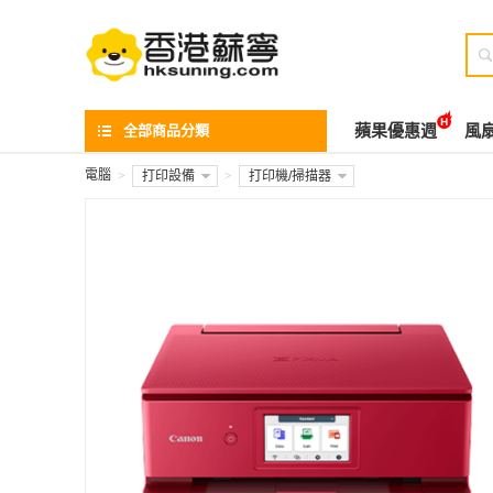

全部商品分類
蘋果優惠週
風
電腦
>
打印設備
>
打印機/掃描器