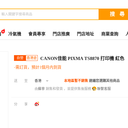
扇
冷氣機
會員專享
門店推廣
門店地址
商業查詢
自營
香港倉
CANON佳能 PIXMA TS8870 打印機 紅色
-需訂貨，預計1個月内到貨
送至
香港
本地區暫不銷售
建議您選購其他商品
由
蘇寧
銷售和發貨 ，並提供售後服務
聯繫客服
分享