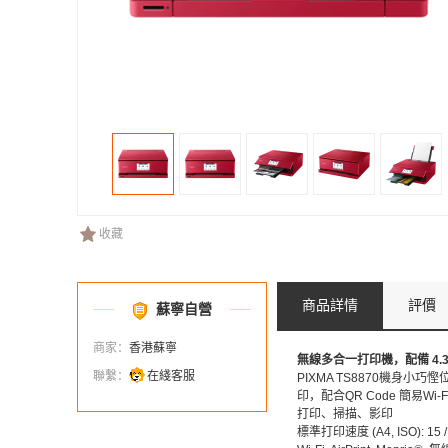
收藏
商品詳情
評價
蘇寧自營
商家：
香港蘇寧
無線多合一打印機，配備 4
聯繫：
在綫客服
PIXMA TS8870機
印，配合QR Code 簡易W
打印、掃描、影印
標準打印速度 (A4, ISO): 15 /