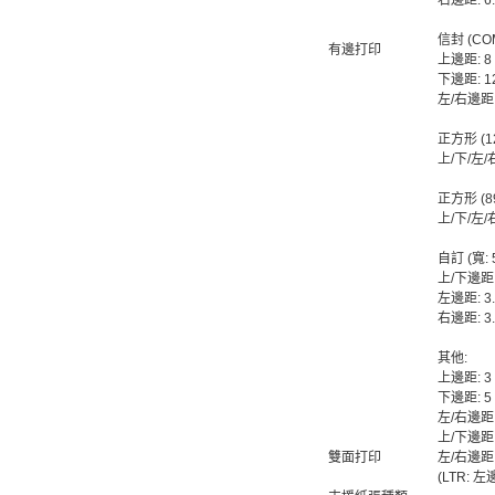
右邊距: 6
信封 (COM
有邊打印
上邊距: 8
下邊距: 1
左/右邊距:
正方形 (12
上/下/左/
正方形 (89
上/下/左/
自訂 (寬: 5
上/下邊距:
左邊距: 3
右邊距: 3.
其他:
上邊距: 3
下邊距: 5
左/右邊距:
上/下邊距:
雙面打印
左/右邊距:
(LTR: 左