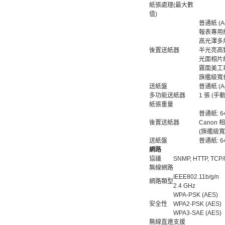
紙張處理(最大數
值)
普通紙 (A4
報表專用紙 
高光澤多用途相
後置送紙器
半光亮高對比
光面相片紙 (
霧面美工專用相
旗艦級寬色域相
送紙盤
普通紙 (A4,
多功能送紙器
1 張 (手
紙張重量
普通紙: 64 
後置送紙器
Canon 相
(旗艦級寬色
送紙盤
普通紙: 64 
網路
協議
SNMP, HTTP, TCP/I
無線網路
IEEE802.11b/g/n
網路類型
2.4 GHz
WPA-PSK (AES)
安全性
WPA2-PSK (AES)
WPA3-SAE (AES)
無線直連
支援