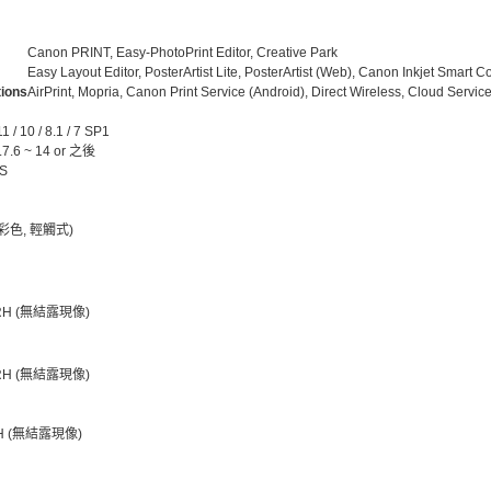
Canon PRINT, Easy-PhotoPrint Editor, Creative Park
Easy Layout Editor, PosterArtist Lite, PosterArtist (Web), Canon Inkjet Smart C
tions
AirPrint, Mopria, Canon Print Service (Android), Direct Wireless, Cloud Servic
 / 10 / 8.1 / 7 SP1
7.6 ~ 14 or 之後
S
 (彩色, 輕觸式)
% RH (無結露現像)
% RH (無結露現像)
 RH (無結露現像)