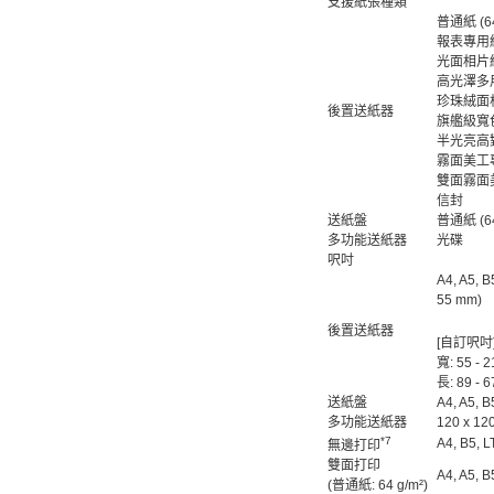
支援紙張種類
普通紙 (64 
報表專用紙 
光面相片紙 
高光澤多用途
珍珠絨面相紙
後置送紙器
旗艦級寬色
半光亮高對
霧面美工專
雙面霧面美
信封
送紙盤
普通紙 (64 
多功能送紙器
光碟
呎吋
A4, A5, B
55 mm)
後置送紙器
[自訂呎吋
寬: 55 - 
長: 89 - 
送紙盤
A4, A5, B
多功能送紙器
120 x 1
*7
A4, B5, L
無邊打印
雙面打印
A4, A5, B
(普通紙: 64 g/m²)